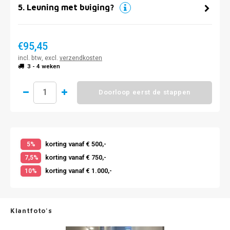
5
.
Leuning met buiging?
€95,45
incl. btw, excl.
verzendkosten
3 - 4 weken
Doorloop eerst de stappen
korting vanaf € 500,-
5%
korting vanaf € 750,-
7,5%
korting vanaf € 1.000,-
10%
Klantfoto's