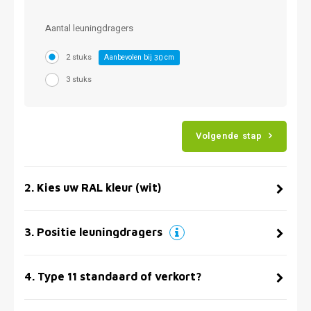
Aantal leuningdragers
2 stuks
Aanbevolen bij
cm
30
3 stuks
Volgende stap
2
.
Kies uw RAL kleur (wit)
3
.
Positie leuningdragers
4
.
Type 11 standaard of verkort?