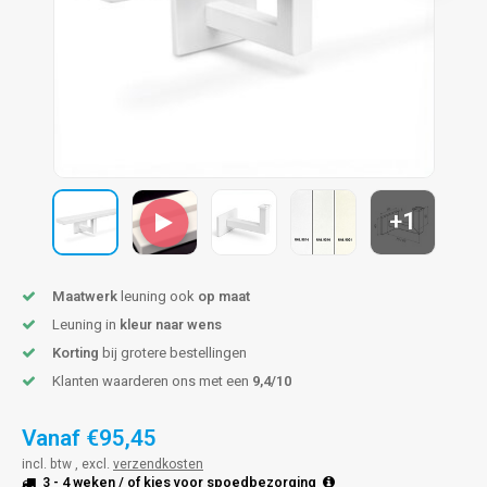
pleuning staal
hroeven
A
pleuning smeedijzer
r en tap
pleuning gunmetal
rderobestang
pleuning brons
+1
ulaire leuningen
Maatwerk
leuning ook
op maat
Leuning in
kleur naar wens
Korting
bij grotere bestellingen
Klanten waarderen ons met een
9,4/10
Vanaf
€95,45
incl. btw , excl.
verzendkosten
3 - 4 weken
/ of kies voor
spoedbezorging