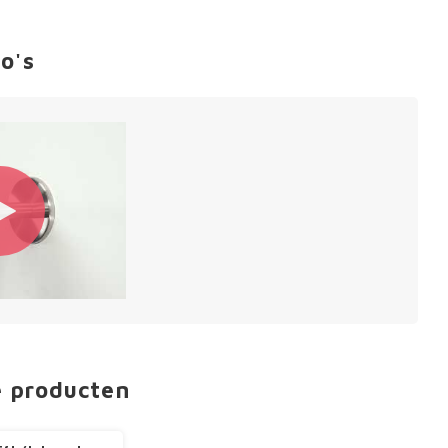
o's
e producten