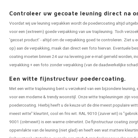
Controleer uw gecoate leuning direct na o
Voordat wij uw leuning verpakken wordt de poedercoating altijd uitgeb
voor een (extreem) goede verpakking van uw trapleuning. Toch verzoeken
'gecoat product' - altijd om de verpakking goed te controleren. Ziet u e
op) aan de verpakking, maak dan direct een foto hiervan. Eventuele be
coating moeten binnen 24 uur na levering per e-mail gemeld worden, in
verpakking + een foto zonder verpakking (van de daadwerkelijke schad
Een witte fijnstructuur poedercoating.
Met een witte trapleuning bent u verzekerd van een bijzondere leuning, 
voor een moderne & trendy woonstijl. Onze witte trapleuningen zijn vo
poedercoating. Hierbij heeft u de keuze uit de drie meest populaire wit
meest witte" kleurtint, cool en fris wit. RAL 9010 (zuiver wit) is "gebro
9001 (crèmewit) is een warme crèmetint. De fijnstructuur coating zorgt 
oppervlakte van de leuning (niet glad) en heeft een wat mattere kleurtin