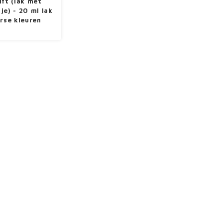
ift (lak met
je) - 20 ml lak
erse kleuren