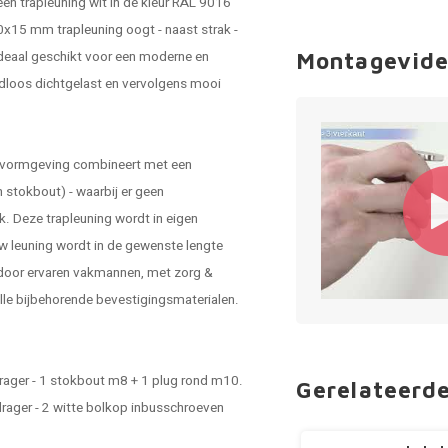
een trapleuning wit in de kleur RAL 9016
e 40x15 mm
trapleuning
oogt - naast strak -
 ideaal geschikt voor een moderne en
Montagevide
naadloos dichtgelast en vervolgens mooi
ke vormgeving combineert met een
 stokbout) - waarbij er geen
k. Deze trapleuning wordt in eigen
w leuning wordt in de gewenste lengte
 door ervaren vakmannen, met zorg &
alle bijbehorende bevestigingsmaterialen.
drager - 1 stokbout m8 + 1 plug rond m10.
Gerelateerd
drager - 2 witte bolkop inbusschroeven