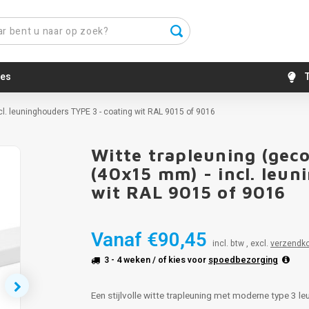
es
T
cl. leuninghouders TYPE 3 - coating wit RAL 9015 of 9016
Witte trapleuning (gec
(40x15 mm) - incl. leu
wit RAL 9015 of 9016
Vanaf
€90,45
incl. btw , excl.
verzendk
3 - 4 weken
/ of kies voor
spoedbezorging
Een stijlvolle witte trapleuning met moderne type 3 