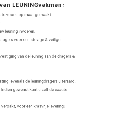
t van LEUNINGvakman:
laats voor u op maat gemaakt.
.
uw leuning invoeren.
dragers voor een stevige & veilige
vestiging van de leuning aan de dragers &
ing, evenals de leuningdragers uiteraard.
Indien gewenst kunt u zelf de exacte
verpakt, voor een krasvrije levering!