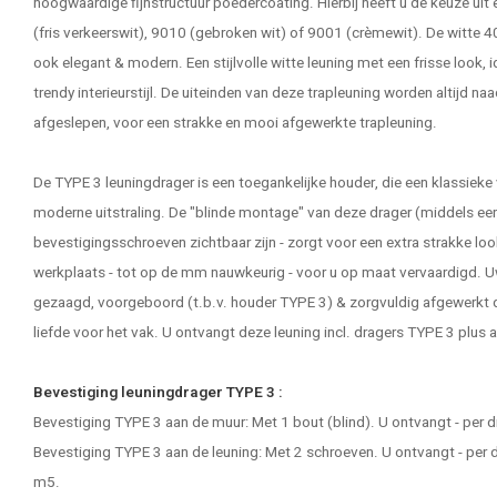
hoogwaardige fijnstructuur poedercoating. Hierbij heeft u de keuze uit 
(fris verkeerswit), 9010 (gebroken wit) of 9001 (crèmewit). De witt
ook elegant & modern. Een stijlvolle witte leuning met een frisse look,
trendy interieurstijl. De uiteinden van deze trapleuning worden altijd 
afgeslepen, voor een strakke en mooi afgewerkte trapleuning.
De TYPE 3 leuningdrager is een toegankelijke houder, die een klassie
moderne uitstraling. De "blinde montage" van deze drager (middels een
bevestigingsschroeven zichtbaar zijn - zorgt voor een extra strakke loo
werkplaats - tot op de mm nauwkeurig - voor u op maat vervaardigd. U
gezaagd, voorgeboord (t.b.v. houder TYPE 3) & zorgvuldig afgewerkt
liefde voor het vak. U ontvangt deze leuning incl. dragers TYPE 3 plus 
Bevestiging leuningdrager TYPE 3 :
Bevestiging TYPE 3 aan de muur: Met 1 bout (blind). U ontvangt - per 
Bevestiging TYPE 3 aan de leuning: Met 2 schroeven. U ontvangt - per 
m5.