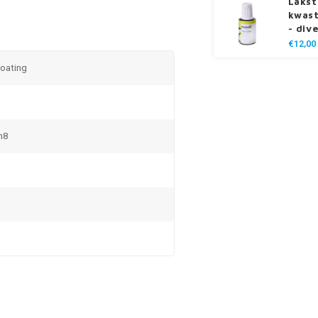
Lakst
kwast
- div
€12,00
coating
m8