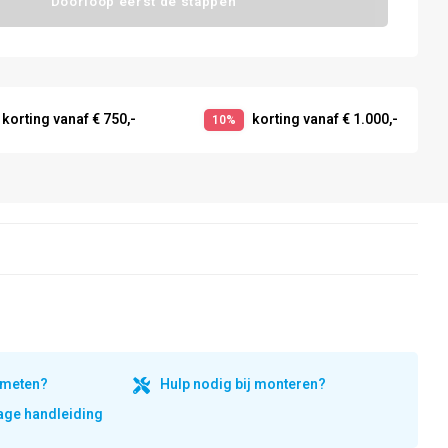
Doorloop eerst de stappen
korting vanaf € 750,-
korting vanaf € 1.000,-
10%
inmeten?
Hulp nodig bij monteren?
ge handleiding