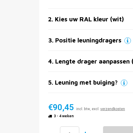
2
.
Kies uw RAL kleur (wit)
3
.
Positie leuningdragers
4
.
Lengte drager aanpassen 
5
.
Leuning met buiging?
€90,45
incl. btw, excl.
verzendkosten
3 - 4 weken