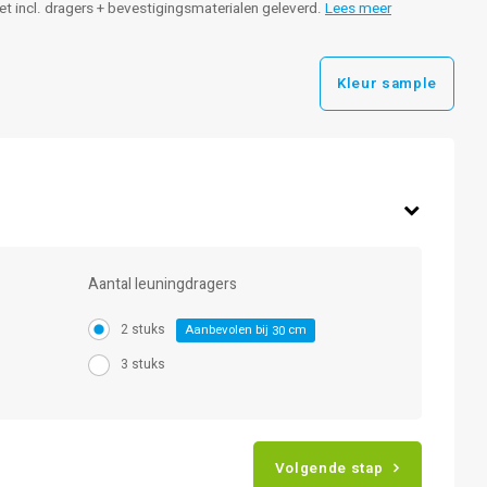
leet incl. dragers + bevestigingsmaterialen geleverd.
Lees meer
Kleur sample
Aantal leuningdragers
2 stuks
Aanbevolen bij
cm
30
3 stuks
Volgende stap