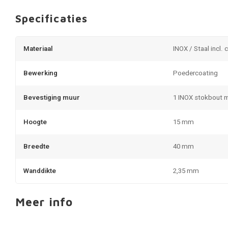
Specificaties
Materiaal
INOX / Staal incl. 
Bewerking
Poedercoating
Bevestiging muur
1 INOX stokbout 
Hoogte
15 mm
Breedte
40 mm
Wanddikte
2,35 mm
Meer info