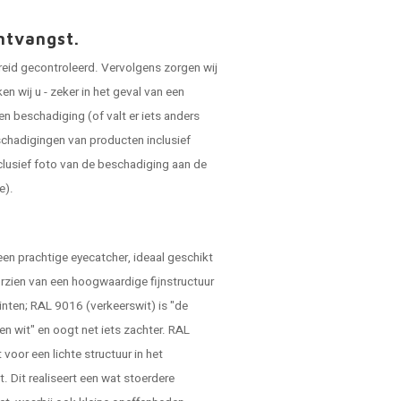
ntvangst.
reid gecontroleerd. Vervolgens zorgen wij
 wij u - zeker in het geval van een
en beschadiging (of valt er iets anders
schadigingen van producten inclusief
clusief foto van de beschadiging aan de
e).
een prachtige eyecatcher, ideaal geschikt
orzien van een hoogwaardige fijnstructuur
tinten; RAL 9016 (verkeerswit) is "de
ken wit" en oogt net iets zachter. RAL
voor een lichte structuur in het
t. Dit realiseert een wat stoerdere