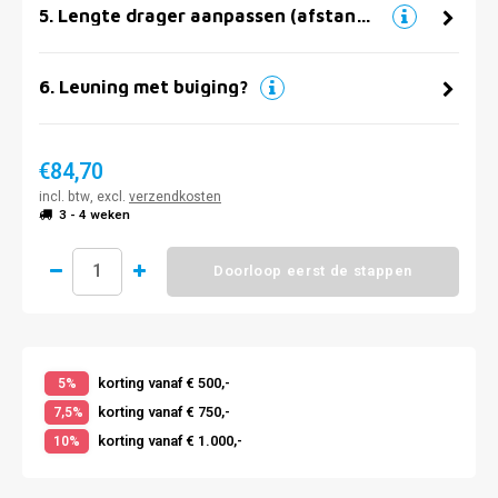
5
.
Lengte drager aanpassen (afstand muur)
6
.
Leuning met buiging?
€84,70
incl. btw, excl.
verzendkosten
3 - 4 weken
Doorloop eerst de stappen
korting vanaf € 500,-
5%
korting vanaf € 750,-
7,5%
korting vanaf € 1.000,-
10%