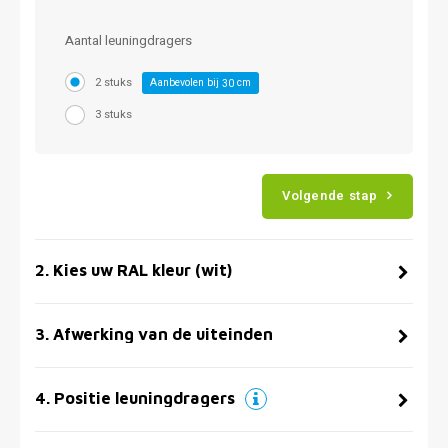
Aantal leuningdragers
2 stuks
Aanbevolen bij
cm
30
3 stuks
Volgende stap
2
.
Kies uw RAL kleur (wit)
3
.
Afwerking van de uiteinden
4
.
Positie leuningdragers