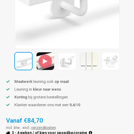
pleuning staal
hroeven
A
pleuning smeedijzer
r en tap
pleuning gunmetal
rderobestang
pleuning brons
ulaire leuningen
Maatwerk
leuning ook
op maat
Leuning in
kleur naar wens
Korting
bij grotere bestellingen
Klanten waarderen ons met een
9,4/10
Vanaf
€84,70
incl. btw , excl.
verzendkosten
3 - 4 weken
/ of kies voor
spoedbezorging