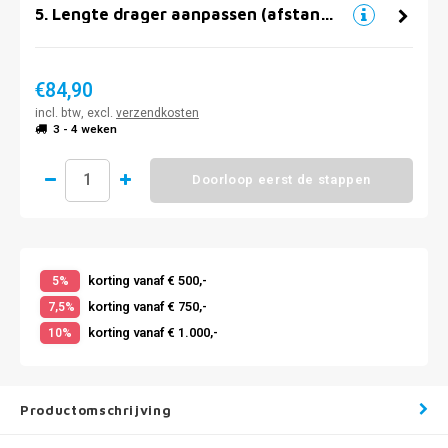
5
.
Lengte drager aanpassen (afstand muur)
€84,90
incl. btw, excl.
verzendkosten
3 - 4 weken
Doorloop eerst de stappen
korting vanaf € 500,-
5%
korting vanaf € 750,-
7,5%
korting vanaf € 1.000,-
10%
Productomschrijving