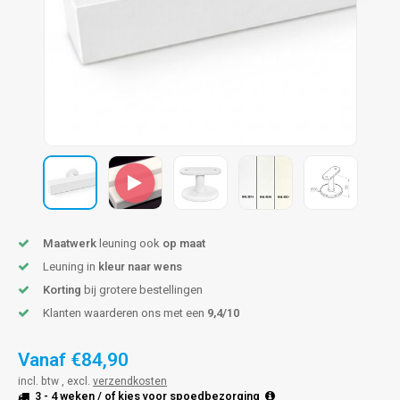
pleuning staal
hroeven
A
pleuning smeedijzer
r en tap
pleuning gunmetal
rderobestang
pleuning brons
ulaire leuningen
Maatwerk
leuning ook
op maat
Leuning in
kleur naar wens
Korting
bij grotere bestellingen
Klanten waarderen ons met een
9,4/10
Vanaf
€84,90
incl. btw , excl.
verzendkosten
3 - 4 weken
/ of kies voor
spoedbezorging