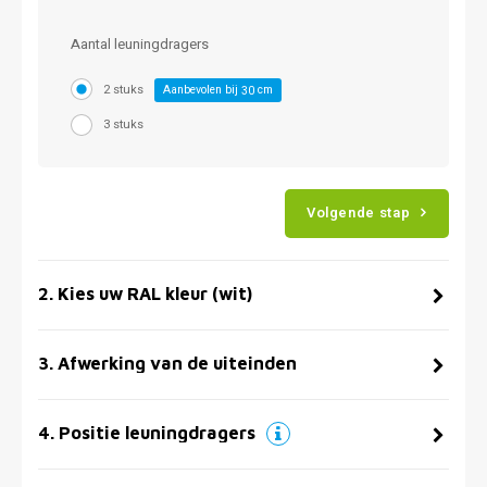
Aantal leuningdragers
2 stuks
Aanbevolen bij
cm
30
3 stuks
Volgende stap
2
.
Kies uw RAL kleur (wit)
3
.
Afwerking van de uiteinden
4
.
Positie leuningdragers