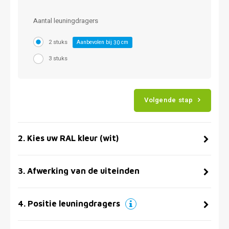
Aantal leuningdragers
2 stuks
Aanbevolen bij
cm
30
3 stuks
Volgende stap
2
.
Kies uw RAL kleur (wit)
3
.
Afwerking van de uiteinden
4
.
Positie leuningdragers