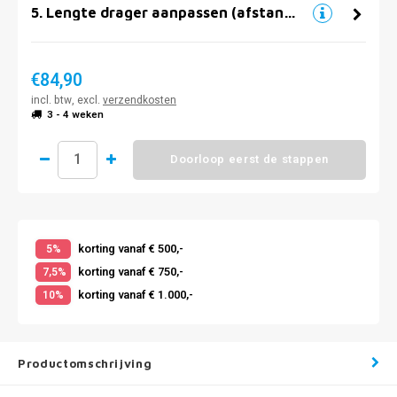
5
.
Lengte drager aanpassen (afstand muur)
€84,90
incl. btw, excl.
verzendkosten
3 - 4 weken
Doorloop eerst de stappen
korting vanaf € 500,-
5%
korting vanaf € 750,-
7,5%
korting vanaf € 1.000,-
10%
Productomschrijving