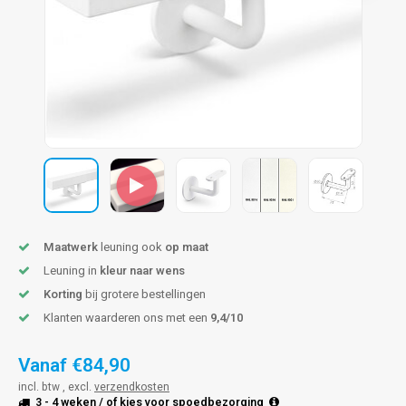
pleuning staal
hroeven
A
pleuning smeedijzer
r en tap
pleuning gunmetal
rderobestang
pleuning brons
ulaire leuningen
Maatwerk
leuning ook
op maat
Leuning in
kleur naar wens
Korting
bij grotere bestellingen
Klanten waarderen ons met een
9,4/10
Vanaf
€84,90
incl. btw , excl.
verzendkosten
3 - 4 weken
/ of kies voor
spoedbezorging