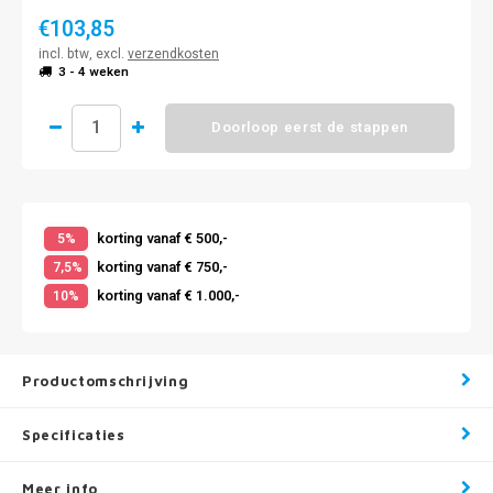
€103,85
incl. btw, excl.
verzendkosten
3 - 4 weken
Doorloop eerst de stappen
korting vanaf € 500,-
5%
korting vanaf € 750,-
7,5%
korting vanaf € 1.000,-
10%
Productomschrijving
Specificaties
Meer info