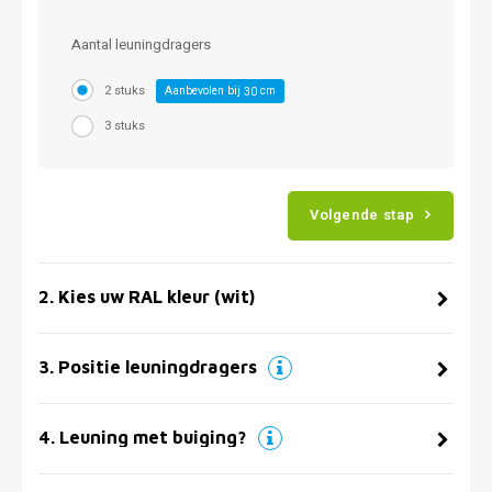
Aantal leuningdragers
2 stuks
Aanbevolen bij
cm
30
3 stuks
Volgende stap
2
.
Kies uw RAL kleur (wit)
3
.
Positie leuningdragers
4
.
Leuning met buiging?