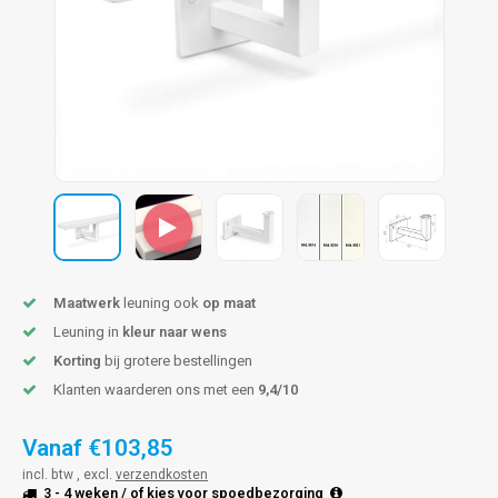
pleuning staal
hroeven
A
pleuning smeedijzer
r en tap
pleuning gunmetal
rderobestang
pleuning brons
ulaire leuningen
Maatwerk
leuning ook
op maat
Leuning in
kleur naar wens
Korting
bij grotere bestellingen
Klanten waarderen ons met een
9,4/10
Vanaf
€103,85
incl. btw , excl.
verzendkosten
3 - 4 weken
/ of kies voor
spoedbezorging