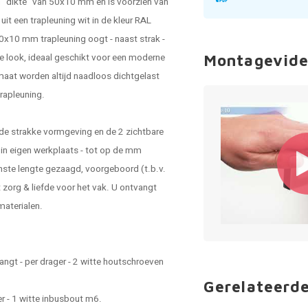
n "dikte" van 50x10 mm en is voorzien van
it een trapleuning wit in de kleur RAL
0x10 mm trapleuning oogt - naast strak -
sse look, ideaal geschikt voor een moderne
Montagevide
maat
worden altijd naadloos dichtgelast
rapleuning.
 de strakke vormgeving en de 2 zichtbare
in eigen werkplaats - tot op de mm
nste lengte gezaagd, voorgeboord (t.b.v.
zorg & liefde voor het vak. U ontvangt
materialen.
ngt - per drager - 2 witte houtschroeven
Gerelateerd
r - 1 witte inbusbout m6.