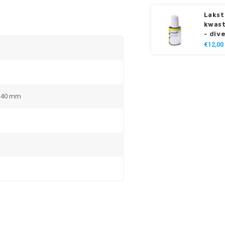
Lakst
kwast
- div
€12,00
x 40 mm