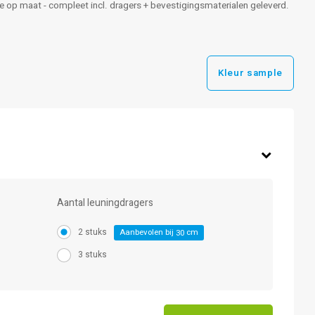
gte op maat - compleet incl. dragers + bevestigingsmaterialen geleverd.
Kleur sample
Aantal leuningdragers
2 stuks
Aanbevolen bij
cm
30
3 stuks