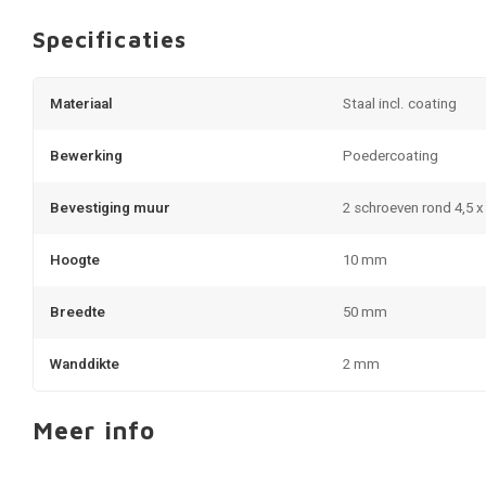
Specificaties
Materiaal
Staal incl. coating
Bewerking
Poedercoating
Bevestiging muur
2 schroeven rond 4,5 
Hoogte
10 mm
Breedte
50 mm
Wanddikte
2 mm
Meer info