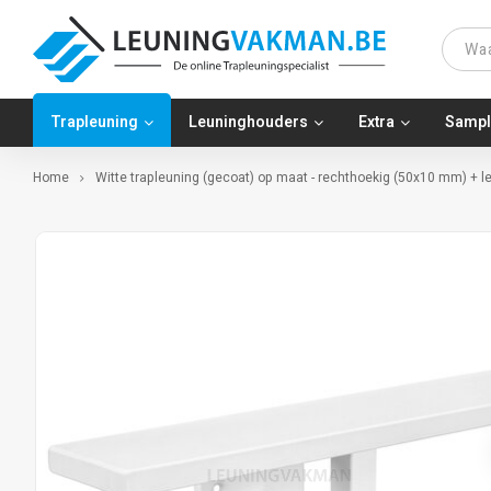
Trapleuning
Leuninghouders
Extra
Sampl
Home
Witte trapleuning (gecoat) op maat - rechthoekig (50x10 mm) + l