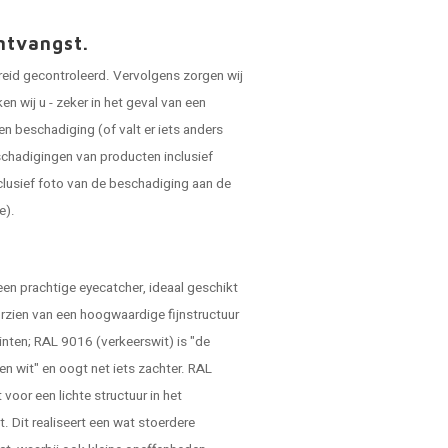
ntvangst.
reid gecontroleerd. Vervolgens zorgen wij
 wij u - zeker in het geval van een
en beschadiging (of valt er iets anders
schadigingen van producten inclusief
clusief foto van de beschadiging aan de
e).
een prachtige eyecatcher, ideaal geschikt
orzien van een hoogwaardige fijnstructuur
tinten; RAL 9016 (verkeerswit) is "de
ken wit" en oogt net iets zachter. RAL
voor een lichte structuur in het
t. Dit realiseert een wat stoerdere