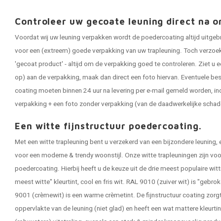
Controleer uw gecoate leuning direct na o
Voordat wij uw leuning verpakken wordt de poedercoating altijd uitgeb
voor een (extreem) goede verpakking van uw trapleuning. Toch verzoeken
'gecoat product' - altijd om de verpakking goed te controleren. Ziet u e
op) aan de verpakking, maak dan direct een foto hiervan. Eventuele be
coating moeten binnen 24 uur na levering per e-mail gemeld worden, in
verpakking + een foto zonder verpakking (van de daadwerkelijke schad
Een witte fijnstructuur poedercoating.
Met een witte trapleuning bent u verzekerd van een bijzondere leuning, 
voor een moderne & trendy woonstijl. Onze witte trapleuningen zijn vo
poedercoating. Hierbij heeft u de keuze uit de drie meest populaire wit
meest witte" kleurtint, cool en fris wit. RAL 9010 (zuiver wit) is "gebro
9001 (crèmewit) is een warme crèmetint. De fijnstructuur coating zorgt 
oppervlakte van de leuning (niet glad) en heeft een wat mattere kleurtin