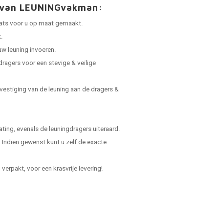
t van LEUNINGvakman:
laats voor u op maat gemaakt.
.
uw leuning invoeren.
dragers voor een stevige & veilige
vestiging van de leuning aan de dragers &
ing, evenals de leuningdragers uiteraard.
Indien gewenst kunt u zelf de exacte
verpakt, voor een krasvrije levering!