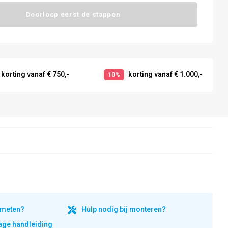
Doorloop eerst de stappen
korting vanaf € 750,-
korting vanaf € 1.000,-
10%
inmeten?
Hulp nodig bij monteren?
ge handleiding