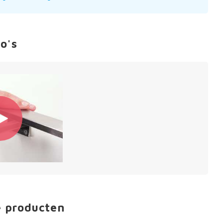
o's
e producten