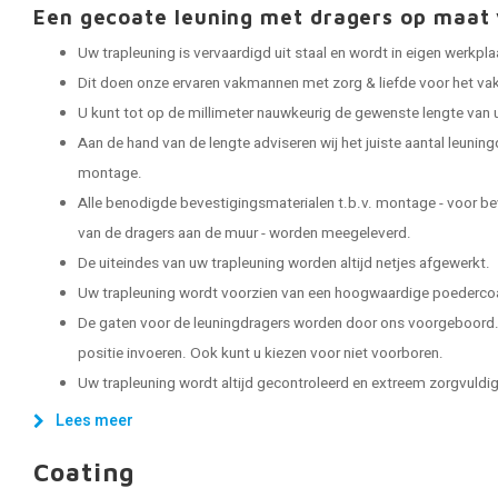
Een gecoate leuning met dragers op maa
Uw trapleuning is vervaardigd uit staal en wordt in eigen werkp
Dit doen onze ervaren vakmannen met zorg & liefde voor het vak
U kunt tot op de millimeter nauwkeurig de gewenste lengte van 
Aan de hand van de lengte adviseren wij het juiste aantal leuning
montage.
Alle benodigde bevestigingsmaterialen t.b.v. montage - voor be
van de dragers aan de muur - worden meegeleverd.
De uiteindes van uw trapleuning worden altijd netjes afgewerkt.
Uw trapleuning wordt voorzien van een hoogwaardige poedercoat
De gaten voor de leuningdragers worden door ons voorgeboord. 
positie invoeren. Ook kunt u kiezen voor niet voorboren.
Uw trapleuning wordt altijd gecontroleerd en extreem zorgvuldig 
Lees meer
Coating