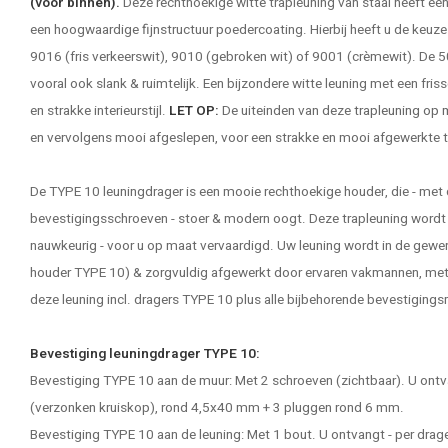
(voor binnen).
Deze rechthoekige witte trapleuning van staal heeft ee
een hoogwaardige fijnstructuur poedercoating. Hierbij heeft u de keuze u
9016 (fris verkeerswit), 9010 (gebroken wit) of 9001 (crèmewit). De 5
vooral ook slank & ruimtelijk. Een bijzondere witte leuning met een fri
en strakke interieurstijl.
LET OP:
De uiteinden van deze
trapleuning op 
en vervolgens mooi afgeslepen, voor een strakke en mooi afgewerkte t
De TYPE 10 leuningdrager is een mooie rechthoekige houder, die - met
bevestigingsschroeven - stoer & modern oogt. Deze trapleuning wordt 
nauwkeurig - voor u op maat vervaardigd. Uw leuning wordt in de gewe
houder TYPE 10) & zorgvuldig afgewerkt door ervaren vakmannen, met 
deze leuning incl. dragers TYPE 10 plus alle bijbehorende bevestigings
Bevestiging leuningdrager TYPE 10:
Bevestiging TYPE 10 aan de muur: Met 2 schroeven (zichtbaar). U ontva
(verzonken kruiskop), rond 4,5x40 mm + 3 pluggen rond 6 mm.
Bevestiging TYPE 10 aan de leuning: Met 1 bout. U ontvangt - per drage