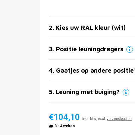
2
.
Kies uw RAL kleur (wit)
3
.
Positie leuningdragers
4
.
Gaatjes op andere positie
5
.
Leuning met buiging?
€104,10
incl. btw, excl.
verzendkosten
3 - 4 weken