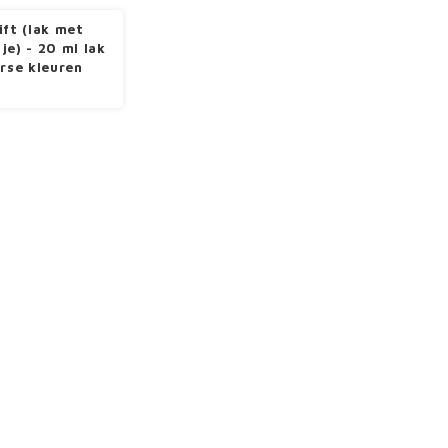
ift (lak met
je) - 20 ml lak
erse kleuren