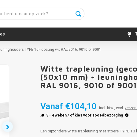
es
T
euninghouders TYPE 10 - coating wit RAL 9016, 9010 of 9001
Witte trapleuning (gec
(50x10 mm) + leuningho
RAL 9016, 9010 of 900
Vanaf
€104,10
incl. btw , excl.
verzen
3 - 4 weken
/ of kies voor
spoedbezorging
Een bijzondere witte trapleuning met stoere TYPE 10 l