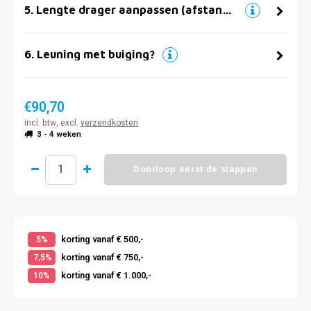
5
.
Lengte drager aanpassen (afstand muur)
6
.
Leuning met buiging?
€90,70
incl. btw, excl.
verzendkosten
3 - 4 weken
Doorloop eerst de stappen
korting vanaf € 500,-
5%
korting vanaf € 750,-
7,5%
korting vanaf € 1.000,-
10%