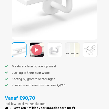
pleuning staal
hroeven
A
pleuning smeedijzer
r en tap
pleuning gunmetal
rderobestang
pleuning brons
ulaire leuningen
Maatwerk
leuning ook
op maat
Leuning in
kleur naar wens
Korting
bij grotere bestellingen
Klanten waarderen ons met een
9,4/10
Vanaf
€90,70
incl. btw , excl.
verzendkosten
3 - 4 weken
/ of kies voor
spoedbezorging