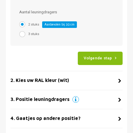
Aantal leuningdragers
2 stuks
Aanbevolen bij
cm
30
3 stuks
Volgende stap
2
.
Kies uw RAL kleur (wit)
3
.
Positie leuningdragers
4
.
Gaatjes op andere positie?