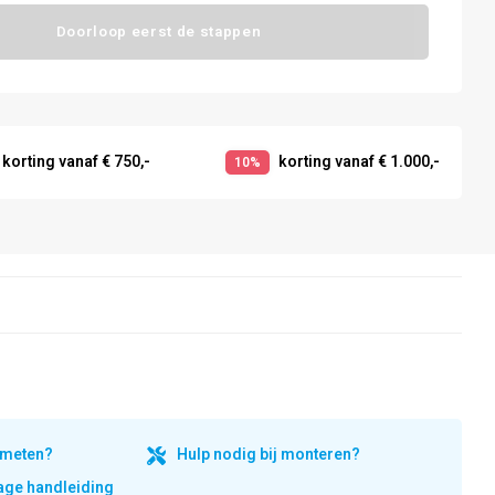
Doorloop eerst de stappen
korting vanaf € 750,-
korting vanaf € 1.000,-
10%
inmeten?
Hulp nodig bij monteren?
ge handleiding