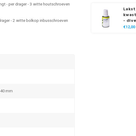
gt - per drager - 3 witte houtschroeven
Lakst
kwast
drager - 2 witte bolkop inbusschroeven
- div
€12,00
x 40 mm