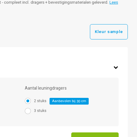
aat - compleet incl. dragers + bevestigingsmaterialen geleverd.
Lees
Kleur sample
Aantal leuningdragers
2 stuks
Aanbevolen bij
cm
30
3 stuks