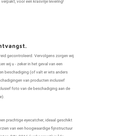
verpakt, voor een krasvrije levering!
ntvangst.
reid gecontroleerd. Vervolgens zorgen wij
 wij u - zeker in het geval van een
en beschadiging (of valt er iets anders
schadigingen van producten inclusief
clusief foto van de beschadiging aan de
e).
een prachtige eyecatcher, ideaal geschikt
orzien van een hoogwaardige fijnstructuur