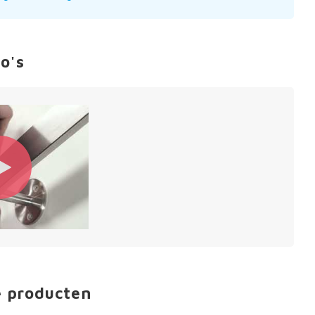
o's
e producten