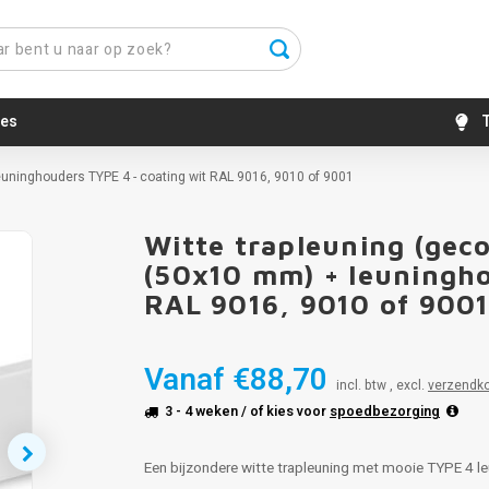
es
T
euninghouders TYPE 4 - coating wit RAL 9016, 9010 of 9001
Witte trapleuning (gec
(50x10 mm) + leuningho
RAL 9016, 9010 of 900
Vanaf
€88,70
incl. btw , excl.
verzendk
3 - 4 weken
/ of kies voor
spoedbezorging
Een bijzondere witte trapleuning met mooie TYPE 4 le