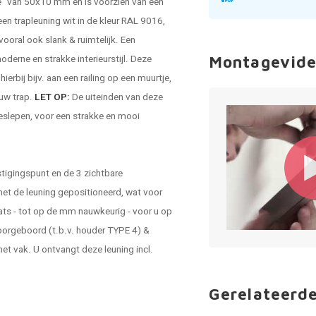
te" van 50x10 mm en is voorzien van een
 een
trapleuning wit
in de kleur RAL 9016,
oral ook slank & ruimtelijk. Een
oderne en strakke interieurstijl. Deze
Montagevide
ierbij bijv. aan een railing op een muurtje,
 uw trap.
LET OP:
De uiteinden van deze
eslepen, voor een strakke en mooi
tigingspunt en de 3 zichtbare
 met de leuning gepositioneerd, wat voor
ats - tot op de mm nauwkeurig - voor u op
oorgeboord (t.b.v. houder TYPE 4) &
et vak. U ontvangt deze leuning incl.
Gerelateerd