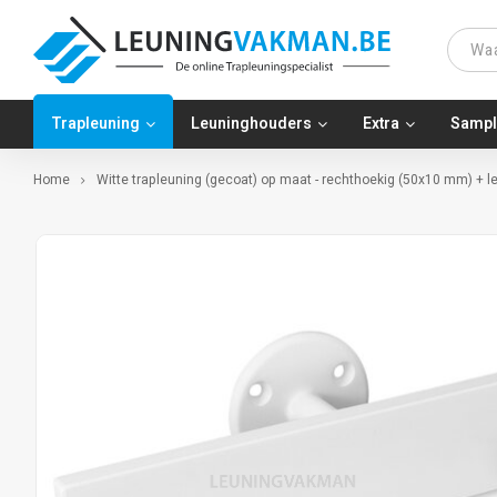
Trapleuning
Leuninghouders
Extra
Sampl
Home
Witte trapleuning (gecoat) op maat - rechthoekig (50x10 mm) + l