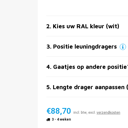
2
.
Kies uw RAL kleur (wit)
3
.
Positie leuningdragers
4
.
Gaatjes op andere positie
5
.
Lengte drager aanpassen 
€88,70
incl. btw, excl.
verzendkosten
3 - 4 weken