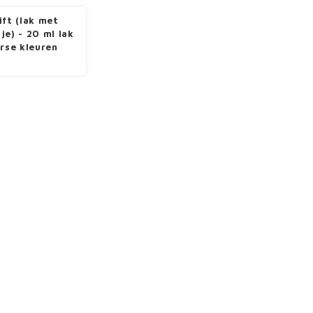
ift (lak met
je) - 20 ml lak
erse kleuren