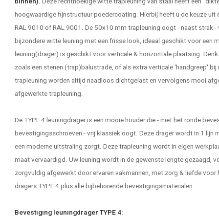
binnen).
Deze rechthoekige witte trapleuning van staal heeft een "dik
hoogwaardige fijnstructuur poedercoating. Hierbij heeft u de keuze uit
RAL 9010 of RAL 9001. De 50x10 mm trapleuning oogt - naast strak - vo
bijzondere witte leuning met een frisse look, ideaal geschikt voor een m
leuning(drager) is geschikt voor verticale & horizontale plaatsing. Denk h
zoals een stenen (trap)balustrade, of als extra verticale 'handgreep' bij
trapleuning worden altijd naadloos dichtgelast en vervolgens mooi afg
afgewerkte trapleuning.
De TYPE 4 leuningdrager is een mooie houder die - met het ronde beves
bevestigingsschroeven - vrij klassiek oogt. Deze drager wordt in 1 lijn
een moderne uitstraling zorgt. Deze trapleuning wordt in eigen werkpla
maat vervaardigd. Uw
leuning
wordt in de gewenste lengte gezaagd, v
zorgvuldig afgewerkt door ervaren vakmannen, met zorg & liefde voor h
dragers TYPE 4 plus alle bijbehorende bevestigingsmaterialen.
Bevestiging leuningdrager TYPE 4: