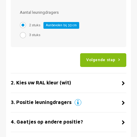
Aantal leuningdragers
2 stuks
Aanbevolen bij
cm
30
3 stuks
Volgende stap
2
.
Kies uw RAL kleur (wit)
3
.
Positie leuningdragers
4
.
Gaatjes op andere positie?