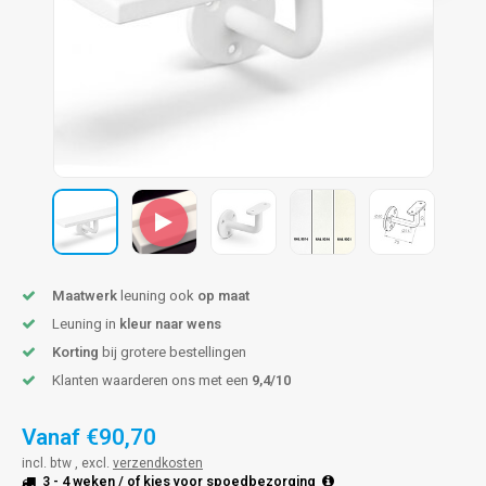
pleuning staal
hroeven
A
pleuning smeedijzer
r en tap
pleuning gunmetal
rderobestang
pleuning brons
ulaire leuningen
Maatwerk
leuning ook
op maat
Leuning in
kleur naar wens
Korting
bij grotere bestellingen
Klanten waarderen ons met een
9,4/10
Vanaf
€90,70
incl. btw , excl.
verzendkosten
3 - 4 weken
/ of kies voor
spoedbezorging