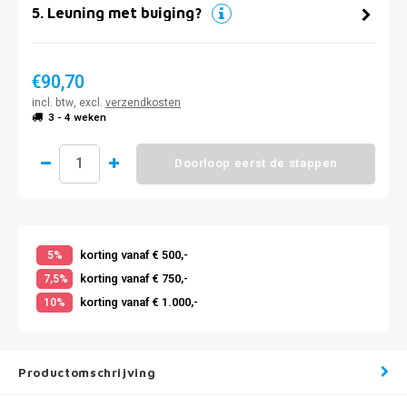
5
.
Leuning met buiging?
€90,70
incl. btw, excl.
verzendkosten
3 - 4 weken
Doorloop eerst de stappen
korting vanaf € 500,-
5%
korting vanaf € 750,-
7,5%
korting vanaf € 1.000,-
10%
Productomschrijving