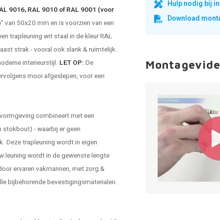
Hulp nodig bij 
 RAL 9016, RAL 9010 of RAL 9001 (voor
Download monta
te" van 50x20 mm en is voorzien van een
 een
trapleuning wit staal
in de kleur RAL
t strak - vooral ook slank & ruimtelijk.
oderne interieurstijl.
LET OP:
De
Montagevide
vervolgens mooi afgeslepen, voor een
ke vormgeving combineert met een
 stokbout) - waarbij er geen
ok.
Deze trapleuning wordt in eigen
Uw
leuning
wordt in de gewenste lengte
 door ervaren vakmannen, met zorg &
alle bijbehorende bevestigingsmaterialen.