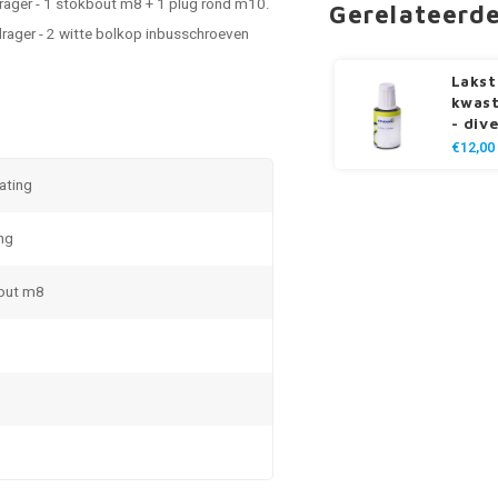
drager - 1 stokbout m8 + 1 plug rond m10.
Gerelateerd
drager - 2 witte bolkop inbusschroeven
Lakst
kwast
- div
€12,00
oating
ng
bout m8