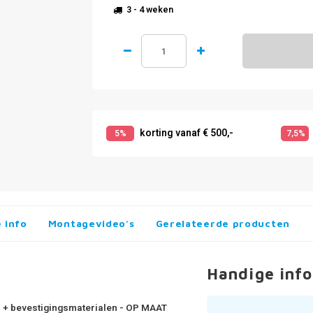
3 - 4 weken
korting vanaf € 500,-
5%
7,5%
 info
Montagevideo's
Gerelateerde producten
Handige info
 3 + bevestigingsmaterialen - OP MAAT