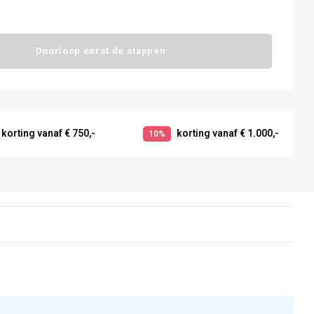
Doorloop eerst de stappen
korting vanaf € 750,-
korting vanaf € 1.000,-
10%