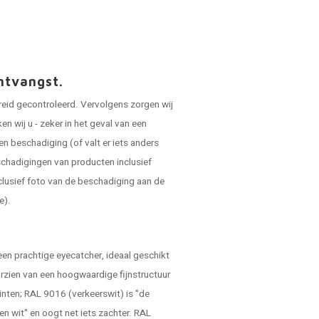
ntvangst.
reid gecontroleerd. Vervolgens zorgen wij
 wij u - zeker in het geval van een
en beschadiging (of valt er iets anders
schadigingen van producten inclusief
clusief foto van de beschadiging aan de
e).
een prachtige eyecatcher, ideaal geschikt
orzien van een hoogwaardige fijnstructuur
tinten; RAL 9016 (verkeerswit) is "de
ken wit" en oogt net iets zachter. RAL