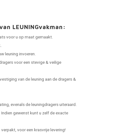
t van LEUNINGvakman:
laats voor u op maat gemaakt.
.
uw leuning invoeren.
dragers voor een stevige & veilige
vestiging van de leuning aan de dragers &
ing, evenals de leuningdragers uiteraard.
Indien gewenst kunt u zelf de exacte
verpakt, voor een krasvrije levering!