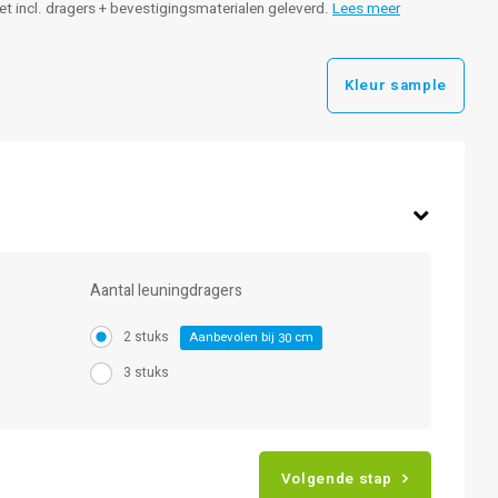
leet incl. dragers + bevestigingsmaterialen geleverd.
Lees meer
Kleur sample
Aantal leuningdragers
2 stuks
Aanbevolen bij
cm
30
3 stuks
Volgende stap