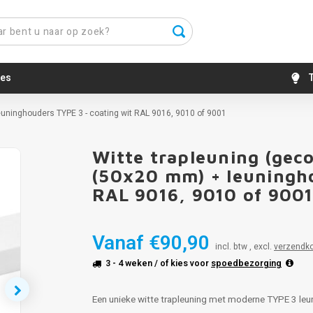
es
T
euninghouders TYPE 3 - coating wit RAL 9016, 9010 of 9001
Witte trapleuning (gec
(50x20 mm) + leuningho
RAL 9016, 9010 of 900
Vanaf
€90,90
incl. btw , excl.
verzendk
3 - 4 weken
/ of kies voor
spoedbezorging
Een unieke witte trapleuning met moderne TYPE 3 leun