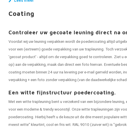
Lees meer
Coating
Controleer uw gecoate leuning direct na o
Voordat wij uw leuning verpakken wordt de poedercoating altijd uitgeb
voor een (extreem) goede verpakking van uw trapleuning. Toch verzoeken
'gecoat product' - altijd om de verpakking goed te controleren. Ziet u e
op) aan de verpakking, maak dan direct een foto hiervan. Eventuele be
coating moeten binnen 24 uur na levering per e-mail gemeld worden, in
verpakking + een foto zonder verpakking (van de daadwerkelijke schad
Een witte fijnstructuur poedercoating.
Met een witte trapleuning bent u verzekerd van een bijzondere leuning, 
voor een moderne & trendy woonstijl. Onze witte trapleuningen zijn vo
poedercoating. Hierbij heeft u de keuze uit de drie meest populaire wit
meest witte" kleurtint, cool en fris wit. RAL 9010 (zuiver wit) is "gebro