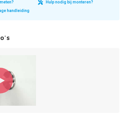
inmeten?
Hulp nodig bij monteren?
ge handleiding
o's