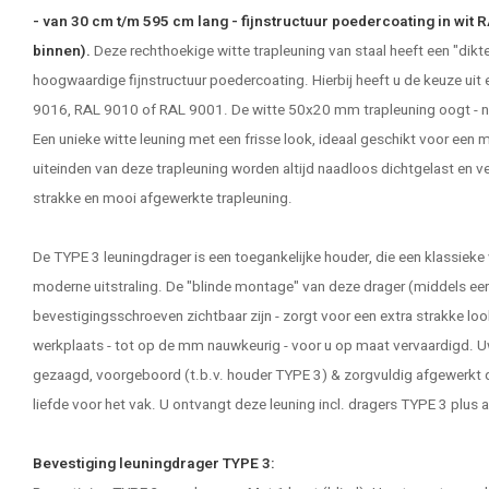
- van 30 cm t/m 595 cm lang - fijnstructuur poedercoating in wit
binnen).
Deze rechthoekige witte trapleuning van staal heeft een "dik
hoogwaardige fijnstructuur poedercoating. Hierbij heeft u de keuze uit
9016, RAL 9010 of RAL 9001. De witte 50x20 mm trapleuning oogt - naas
Een unieke witte leuning met een frisse look, ideaal geschikt voor een m
uiteinden van deze trapleuning worden altijd naadloos dichtgelast en 
strakke en mooi afgewerkte trapleuning.
De TYPE 3 leuningdrager is een toegankelijke houder, die een klassie
moderne uitstraling. De "blinde montage" van deze drager (middels een
bevestigingsschroeven zichtbaar zijn - zorgt voor een extra strakke lo
werkplaats - tot op de mm nauwkeurig - voor u op maat vervaardigd. 
gezaagd, voorgeboord (t.b.v. houder TYPE 3) & zorgvuldig afgewerkt
liefde voor het vak. U ontvangt deze leuning incl. dragers TYPE 3 plus 
Bevestiging leuningdrager TYPE 3: