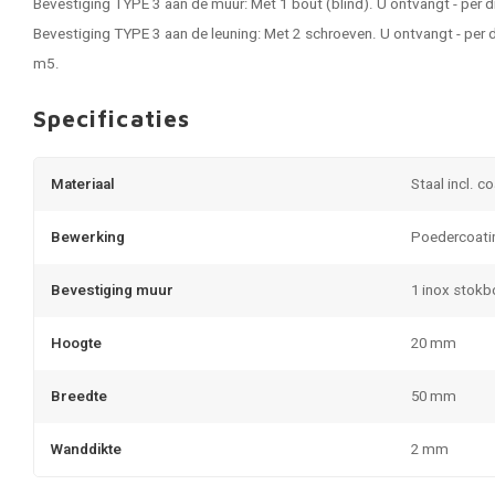
Bevestiging TYPE 3 aan de muur: Met 1 bout (blind). U ontvangt - per 
Bevestiging TYPE 3 aan de leuning: Met 2 schroeven. U ontvangt - per 
m5.
Specificaties
Materiaal
Staal incl. c
Bewerking
Poedercoati
Bevestiging muur
1 inox stok
Hoogte
20 mm
Breedte
50 mm
Wanddikte
2 mm