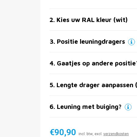
2
.
Kies uw RAL kleur (wit)
3
.
Positie leuningdragers
4
.
Gaatjes op andere positie
5
.
Lengte drager aanpassen 
6
.
Leuning met buiging?
€90,90
incl. btw, excl.
verzendkosten