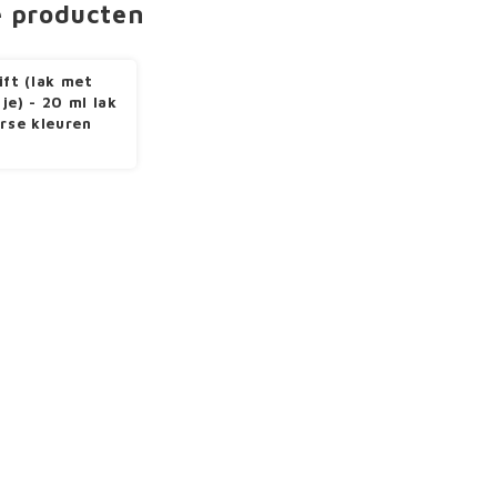
e producten
ift (lak met
je) - 20 ml lak
erse kleuren