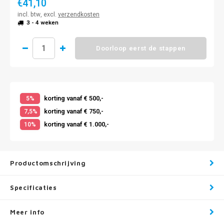
€41,10
incl. btw, excl.
verzendkosten
3 - 4 weken
Doorloop eerst de stappen
korting vanaf € 500,-
5%
korting vanaf € 750,-
7,5%
korting vanaf € 1.000,-
10%
Productomschrijving
Specificaties
Meer info