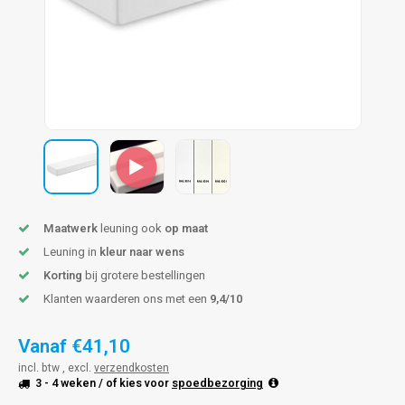
pleuning staal
hroeven
A
pleuning smeedijzer
r en tap
pleuning gunmetal
rderobestang
pleuning brons
ulaire leuningen
Maatwerk
leuning ook
op maat
Leuning in
kleur naar wens
Korting
bij grotere bestellingen
Klanten waarderen ons met een
9,4/10
Vanaf
€41,10
incl. btw , excl.
verzendkosten
3 - 4 weken
/ of kies voor
spoedbezorging