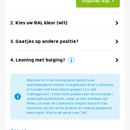
Volgende stap
2
.
Kies uw RAL kleur (wit)
3
.
Gaatjes op andere positie?
4
.
Leuning met buiging?
Wanneer er in de leuning geen gaten (voor
leuningdragers) worden voorgeboord, dient u rekening
te houden met twee kleine gaatjes t.b.v. het
coatingproces. U kunt deze gaatjes aan de muurzijde /
onderzijde positioneren, zodat ze niet zichtbaar zijn.
Weet u al waar de 2 buitenste dragers komen? Dan
adviseren wij om op die posities de coating gaatjes te
laten boren. Kies in dit geval voor "JA".