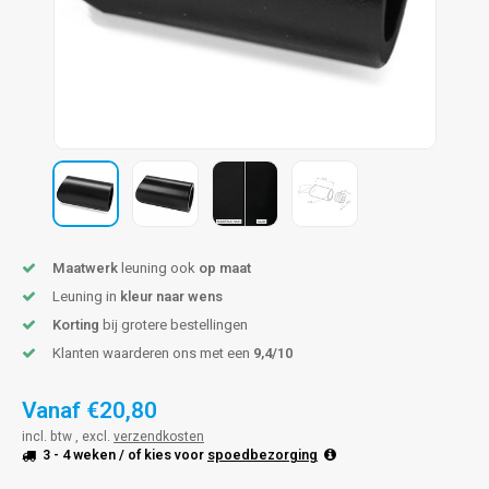
pleuning staal
hroeven
A
pleuning smeedijzer
r en tap
pleuning gunmetal
rderobestang
pleuning brons
ulaire leuningen
Maatwerk
leuning ook
op maat
Leuning in
kleur naar wens
Korting
bij grotere bestellingen
Klanten waarderen ons met een
9,4/10
Vanaf
€20,80
incl. btw , excl.
verzendkosten
3 - 4 weken
/ of kies voor
spoedbezorging