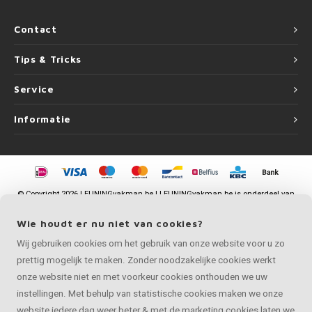
Contact
Tips & Tricks
Service
Informatie
©
Copyright
2026 LEUNINGvakman.be | LEUNINGvakman.be is onderdeel van
Roca Online BV
Wie houdt er nu niet van cookies?
Wij gebruiken cookies om het gebruik van onze website voor u zo
prettig mogelijk te maken. Zonder noodzakelijke cookies werkt
onze website niet en met voorkeur cookies onthouden we uw
instellingen. Met behulp van statistische cookies maken we onze
website iedere dag weer beter & met de marketing cookies laten we