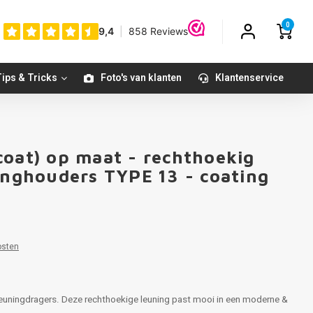
0
ips & Tricks
Foto's van klanten
Klantenservice
coat) op maat - rechthoekig
Populair
ninghouders TYPE 13 - coating
osten
3 leuningdragers. Deze rechthoekige leuning past mooi in een moderne &