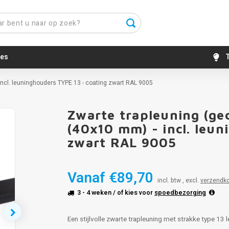
es
T
incl. leuninghouders TYPE 13 - coating zwart RAL 9005
Zwarte trapleuning (ge
Populair
(40x10 mm) - incl. leu
zwart RAL 9005
Vanaf
€89,70
incl. btw , excl.
verzendk
3 - 4 weken
/ of kies voor
spoedbezorging
Een stijlvolle zwarte trapleuning met strakke type 1