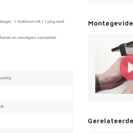
 drager - 1 stokbout m8 + 1 plug rond
Montagevide
chuiven en vervolgens vastzetten
coating
m8
Gerelateerd