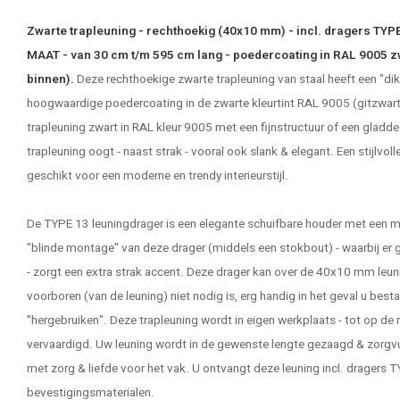
Zwarte trapleuning - rechthoekig (40x10 mm) - incl. dragers TYP
MAAT - van 30 cm t/m 595 cm lang - poedercoating in RAL 9005 zwa
binnen).
Deze rechthoekige zwarte trapleuning van staal heeft een "d
hoogwaardige poedercoating in de zwarte kleurtint RAL 9005 (gitzwart).
trapleuning zwart in RAL kleur 9005 met een fijnstructuur of een gla
trapleuning oogt - naast strak - vooral ook slank & elegant. Een stijlvoll
geschikt voor een moderne en trendy interieurstijl.
De TYPE 13 leuningdrager is een elegante schuifbare houder met een mod
"blinde montage" van deze drager (middels een stokbout) - waarbij er 
- zorgt een extra strak accent. Deze drager kan over de 40x10 mm le
voorboren (van de leuning) niet nodig is, erg handig in het geval u be
"hergebruiken". Deze trapleuning wordt in eigen werkplaats - tot op d
vervaardigd. Uw leuning wordt in de gewenste lengte gezaagd & zorgv
met zorg & liefde voor het vak. U ontvangt deze leuning incl. dragers T
bevestigingsmaterialen.