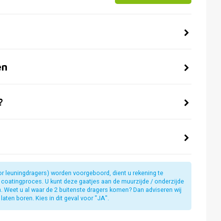
en
?
or leuningdragers) worden voorgeboord, dient u rekening te
t coatingproces. U kunt deze gaatjes aan de muurzijde / onderzijde
jn. Weet u al waar de 2 buitenste dragers komen? Dan adviseren wij
laten boren. Kies in dit geval voor "JA".