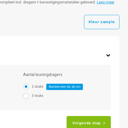
 - compleet incl. dragers + bevestigingsmaterialen geleverd.
Lees meer
Kleur sample
Aantal leuningdragers
2 stuks
Aanbevolen bij
cm
30
3 stuks
Volgende stap