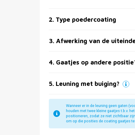
2
.
Type poedercoating
3
.
Afwerking van de uiteind
4
.
Gaatjes op andere positie
5
.
Leuning met buiging?
Wanneer er in de leuning geen gaten (vo
houden met twee kleine gaatjes t.b.v. he
positioneren, zodat ze niet zichtbaar zi
om op die posities de coating gaatjes te 