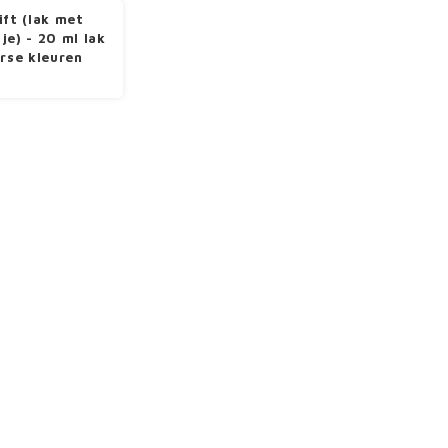
ift (lak met
je) - 20 ml lak
erse kleuren