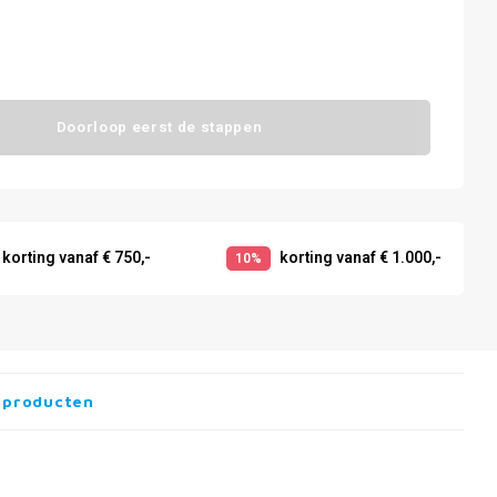
Doorloop eerst de stappen
korting vanaf € 750,-
korting vanaf € 1.000,-
10%
 producten