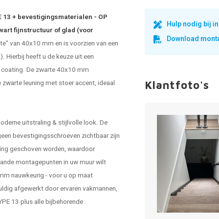
E 13 + bevestigingsmaterialen - OP
Hulp nodig bij 
rt fijnstructuur of glad (voor
Download monta
ikte" van 40x10 mm en is voorzien van een
 Hierbij heeft u de keuze uit een
dde coating. De zwarte 40x10 mm
e
zwarte leuning
met stoer accent, ideaal
Klantfoto's
erne uitstraling & stijlvolle look. De
geen bevestigingsschroeven zichtbaar zijn
uning geschoven worden, waardoor
staande montagepunten in uw muur wilt
e mm nauwkeurig - voor u op maat
uldig afgewerkt door ervaren vakmannen,
YPE 13 plus alle bijbehorende