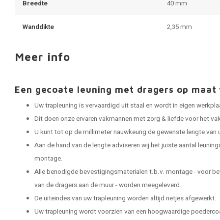
Breedte
40 mm
Wanddikte
2,35 mm
Meer info
Een gecoate leuning met dragers op maa
Uw trapleuning is vervaardigd uit staal en wordt in eigen werkp
Dit doen onze ervaren vakmannen met zorg & liefde voor het vak
U kunt tot op de millimeter nauwkeurig de gewenste lengte van 
Aan de hand van de lengte adviseren wij het juiste aantal leuning
montage.
Alle benodigde bevestigingsmaterialen t.b.v. montage - voor be
van de dragers aan de muur - worden meegeleverd.
De uiteindes van uw trapleuning worden altijd netjes afgewerkt.
Uw trapleuning wordt voorzien van een hoogwaardige poedercoat