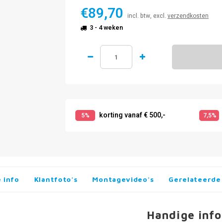
€89,70
incl. btw, excl.
verzendkosten
3 - 4 weken
korting vanaf € 500,-
5%
7,5%
 info
Klantfoto's
Montagevideo's
Gerelateerde
Handige info