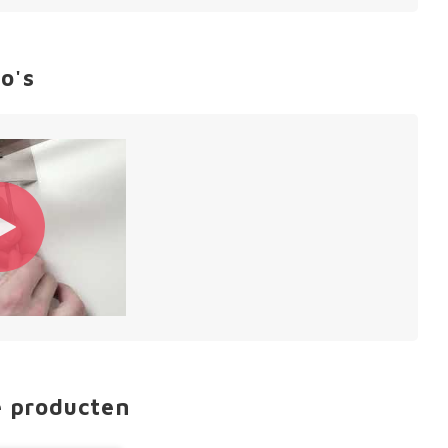
o's
e producten