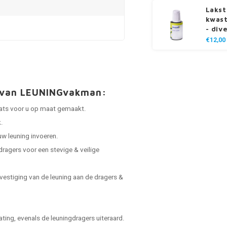
Lakst
kwast
- div
€12,00
t van LEUNINGvakman:
laats voor u op maat gemaakt.
.
uw leuning invoeren.
dragers voor een stevige & veilige
vestiging van de leuning aan de dragers &
ing, evenals de leuningdragers uiteraard.