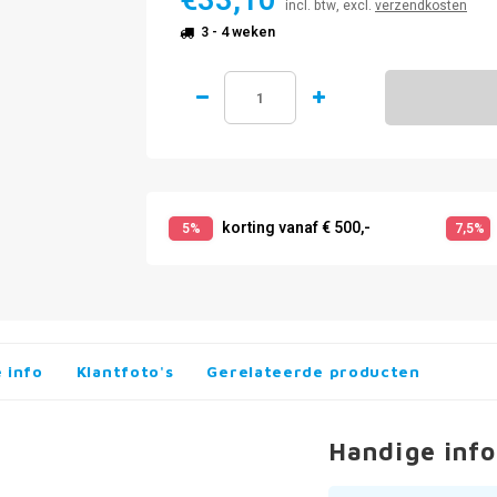
€33,10
incl. btw, excl.
verzendkosten
3 - 4 weken
korting vanaf € 500,-
5%
7,5%
 info
Klantfoto's
Gerelateerde producten
Handige info