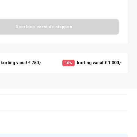
Doorloop eerst de stappen
korting vanaf € 750,-
korting vanaf € 1.000,-
10%