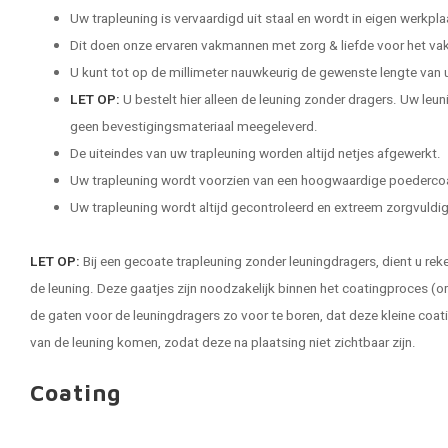
Uw trapleuning is vervaardigd uit staal en wordt in eigen werkp
Dit doen onze ervaren vakmannen met zorg & liefde voor het vak
U kunt tot op de millimeter nauwkeurig de gewenste lengte van 
LET OP:
U bestelt hier alleen de leuning zonder dragers. Uw leu
geen bevestigingsmateriaal meegeleverd.
De uiteindes van uw trapleuning worden altijd netjes afgewerkt.
Uw trapleuning wordt voorzien van een hoogwaardige poederco
Uw trapleuning wordt altijd gecontroleerd en extreem zorgvuldig 
LET OP:
Bij een gecoate trapleuning zonder leuningdragers, dient u rek
de leuning. Deze gaatjes zijn noodzakelijk binnen het coatingproces (o
de gaten voor de leuningdragers zo voor te boren, dat deze kleine coat
van de leuning komen, zodat deze na plaatsing niet zichtbaar zijn.
Coating