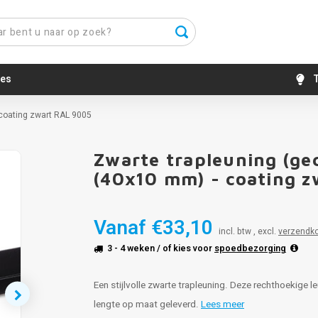
es
T
 coating zwart RAL 9005
Zwarte trapleuning (ge
(40x10 mm) - coating 
Vanaf
€33,10
incl. btw , excl.
verzendk
3 - 4 weken
/ of kies voor
spoedbezorging
Een stijlvolle zwarte trapleuning. Deze rechthoekige l
lengte op maat geleverd.
Lees meer