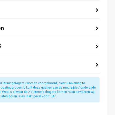
en
?
or leuningdragers) worden voorgeboord, dient u rekening te
t coatingproces. U kunt deze gaatjes aan de muurzijde / onderzijde
jn. Weet u al waar de 2 buitenste dragers komen? Dan adviseren wij
laten boren. Kies in dit geval voor "JA".