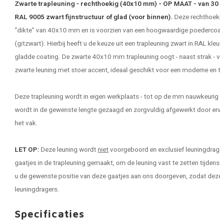
Zwarte trapleuning - rechthoekig (40x10 mm) - OP MAAT - van 30
RAL 9005 zwart fijnstructuur of glad (voor binnen).
Deze rechthoeki
"dikte" van 40x10 mm en is voorzien van een hoogwaardige poedercoat
(gitzwart). Hierbij heeft u de keuze uit een
trapleuning zwart
in RAL kleu
gladde coating. De zwarte 40x10 mm trapleuning oogt - naast strak - voo
zwarte leuning met stoer accent, ideaal geschikt voor een moderne en tre
Deze trapleuning wordt in eigen werkplaats - tot op de mm nauwkeurig 
wordt in de gewenste lengte gezaagd en zorgvuldig afgewerkt door er
het vak.
LET OP:
Deze leuning wordt
niet
voorgeboord en exclusief leuningdrage
gaatjes in de trapleuning gemaakt, om de leuning vast te zetten tijden
u de gewenste positie van deze gaatjes aan ons doorgeven, zodat de
leuningdragers.
Specificaties