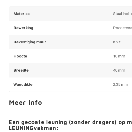
Materiaal
Staal incl.
Bewerking
Poedercoa
Bevestiging muur
n.v.t.
Hoogte
10 mm
Breedte
40 mm
Wanddikte
2,35 mm
Meer info
Een gecoate leuning (zonder dragers) op 
LEUNINGvakman: