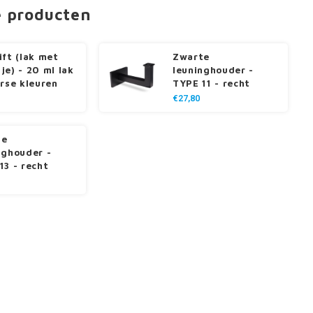
e producten
ift (lak met
Zwarte
je) - 20 ml lak
leuninghouder -
erse kleuren
TYPE 11 - recht
€27,80
te
nghouder -
13 - recht