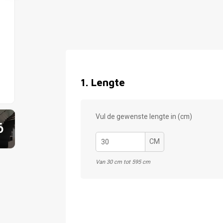
1
.
Lengte
Vul de gewenste lengte in (cm)
6
CM
Van 30 cm tot 595 cm