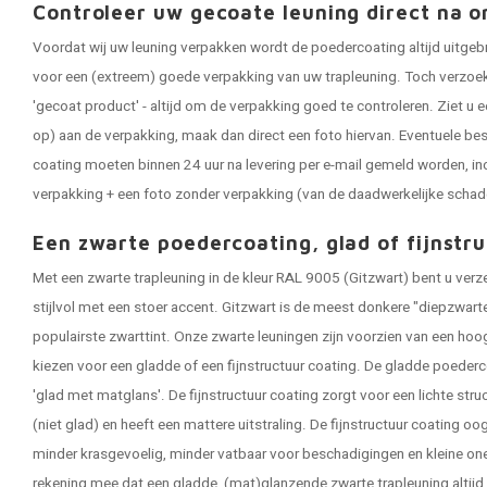
Controleer uw gecoate leuning direct na o
Voordat wij uw leuning verpakken wordt de poedercoating altijd uitgeb
voor een (extreem) goede verpakking van uw trapleuning. Toch verzoeken
'gecoat product' - altijd om de verpakking goed te controleren. Ziet u e
op) aan de verpakking, maak dan direct een foto hiervan. Eventuele be
coating moeten binnen 24 uur na levering per e-mail gemeld worden, in
verpakking + een foto zonder verpakking (van de daadwerkelijke schad
Een zwarte poedercoating, glad of fijnstru
Met een zwarte trapleuning in de kleur RAL 9005 (Gitzwart) bent u ver
stijlvol met een stoer accent. Gitzwart is de meest donkere "diepzwart
populairste zwarttint. Onze zwarte leuningen zijn voorzien van een ho
kiezen voor een gladde of een fijnstructuur coating. De gladde poederc
'glad met matglans'. De fijnstructuur coating zorgt voor een lichte stru
(niet glad) en heeft een mattere uitstraling. De fijnstructuur coating o
minder krasgevoelig, minder vatbaar voor beschadigingen en kleine one
rekening mee dat een gladde, (mat)glanzende zwarte trapleuning altijd