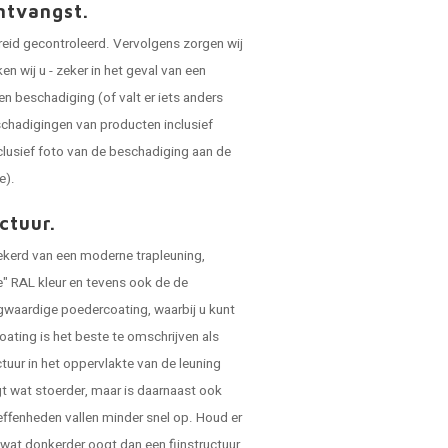
ntvangst.
reid gecontroleerd. Vervolgens zorgen wij
 wij u - zeker in het geval van een
en beschadiging (of valt er iets anders
schadigingen van producten inclusief
clusief foto van de beschadiging aan de
e).
ctuur.
zekerd van een moderne trapleuning,
e" RAL kleur en tevens ook de de
ogwaardige poedercoating, waarbij u kunt
oating is het beste te omschrijven als
ctuur in het oppervlakte van de leuning
ogt wat stoerder, maar is daarnaast ook
ffenheden vallen minder snel op. Houd er
 wat donkerder oogt dan een fijnstructuur