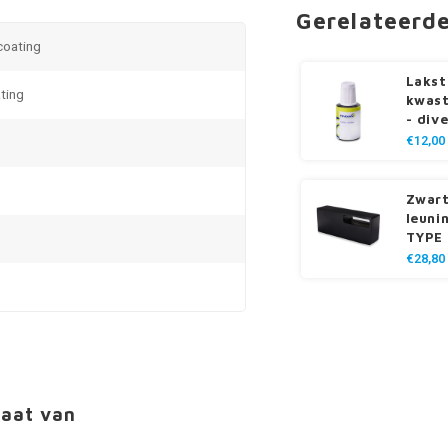
Gerelateerd
 coating
Lakst
ting
kwast
- div
€12,00
Zwar
leuni
TYPE 
€28,80
maat van