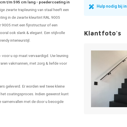
 cm t/m 595 cm lang - poedercoating in
Hulp nodig bij 
ge zwarte trapleuning van staal heeft een
ing in de zwarte kleurtint RAL 9005
r 9005 met een fijnstructuur of een
Klantfoto's
ral ook slank & elegant. Een stijlvolle
ndy interieurstijl.
- voor u op maat vervaardigd. Uw leuning
varen vakmannen, met zorg & liefde voor
rs geleverd. Er worden wel twee kleine
s het coatingsproces. Indien gewenst kunt
ze samenvallen met de door u beoogde