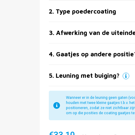
2
.
Type poedercoating
3
.
Afwerking van de uiteind
4
.
Gaatjes op andere positie
5
.
Leuning met buiging?
Wanneer er in de leuning geen gaten (vo
houden met twee kleine gaatjes t.b.v. he
positioneren, zodat ze niet zichtbaar zi
om op die posities de coating gaatjes te 