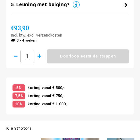
5
.
Leuning met buiging?
€93,90
incl. btw, excl.
verzendkosten
3 - 4 weken
Doorloop eerst de stappen
korting vanaf € 500,-
5%
korting vanaf € 750,-
7,5%
korting vanaf € 1.000,-
10%
Klantfoto's