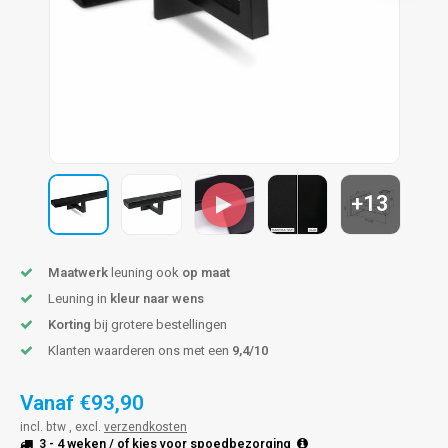
pleuning staal
hroeven
A
pleuning smeedijzer
r en tap
pleuning gunmetal
rderobestang
pleuning brons
+13
ulaire leuningen
Maatwerk
leuning ook
op maat
Leuning in
kleur naar wens
Korting
bij grotere bestellingen
Klanten waarderen ons met een
9,4/10
Vanaf
€93,90
incl. btw , excl.
verzendkosten
3 - 4 weken
/ of kies voor
spoedbezorging