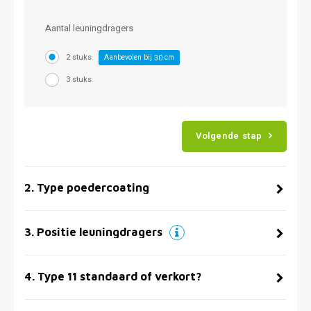
Aantal leuningdragers
2 stuks
Aanbevolen bij
cm
30
3 stuks
Volgende stap
2
.
Type poedercoating
3
.
Positie leuningdragers
4
.
Type 11 standaard of verkort?