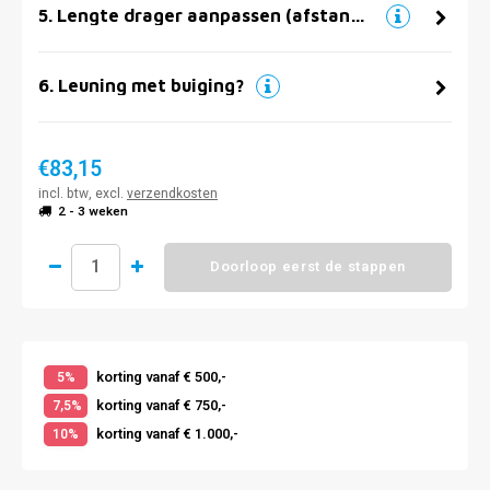
5
.
Lengte drager aanpassen (afstand muur)
6
.
Leuning met buiging?
€83,15
incl. btw, excl.
verzendkosten
2 - 3 weken
Doorloop eerst de stappen
korting vanaf € 500,-
5%
korting vanaf € 750,-
7,5%
korting vanaf € 1.000,-
10%