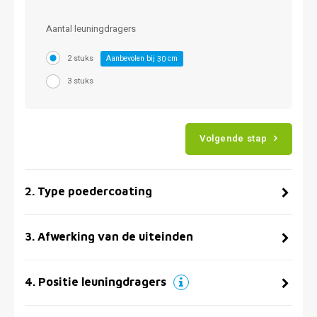
Aantal leuningdragers
2 stuks
Aanbevolen bij
cm
30
3 stuks
Volgende stap
2
.
Type poedercoating
3
.
Afwerking van de uiteinden
4
.
Positie leuningdragers