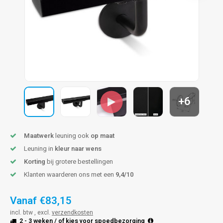
pleuning staal
hroeven
A
pleuning smeedijzer
r en tap
pleuning gunmetal
rderobestang
pleuning brons
+6
ulaire leuningen
Maatwerk
leuning ook
op maat
Leuning in
kleur naar wens
Korting
bij grotere bestellingen
Klanten waarderen ons met een
9,4/10
Vanaf
€83,15
incl. btw , excl.
verzendkosten
2 - 3 weken
/ of kies voor
spoedbezorging