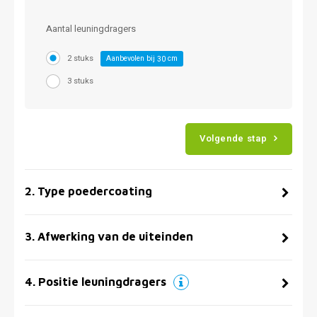
Aantal leuningdragers
2 stuks
Aanbevolen bij
cm
30
3 stuks
Volgende stap
2
.
Type poedercoating
3
.
Afwerking van de uiteinden
4
.
Positie leuningdragers