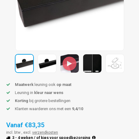
pleuning staal
hroeven
A
pleuning smeedijzer
r en tap
pleuning gunmetal
rderobestang
pleuning brons
ulaire leuningen
Maatwerk
leuning ook
op maat
Leuning in
kleur naar wens
Korting
bij grotere bestellingen
Klanten waarderen ons met een
9,4/10
Vanaf
€83,35
incl. btw , excl.
verzendkosten
3 - 4 weken
/ of kies voor
spoedbezorging