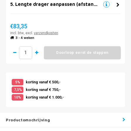
5
.
Lengte drager aanpassen (afstand muur)
€83,35
incl. btw, excl.
verzendkosten
3 - 4 weken
Doorloop eerst de stappen
korting vanaf € 500,-
5%
korting vanaf € 750,-
7,5%
korting vanaf € 1.000,-
10%
Productomschrijving