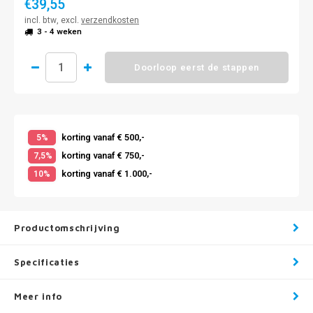
€39,55
incl. btw, excl.
verzendkosten
3 - 4 weken
Doorloop eerst de stappen
korting vanaf € 500,-
5%
korting vanaf € 750,-
7,5%
korting vanaf € 1.000,-
10%
Productomschrijving
Specificaties
Meer info