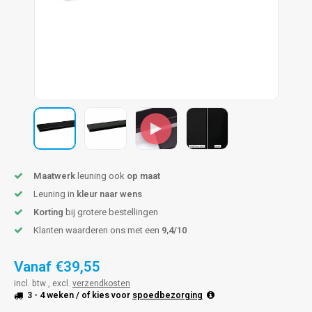
pleuning staal
hroeven
A
pleuning smeedijzer
r en tap
pleuning gunmetal
rderobestang
pleuning brons
ulaire leuningen
Maatwerk
leuning ook
op maat
Leuning in
kleur naar wens
Korting
bij grotere bestellingen
Klanten waarderen ons met een
9,4/10
Vanaf
€39,55
incl. btw , excl.
verzendkosten
3 - 4 weken
/ of kies voor
spoedbezorging