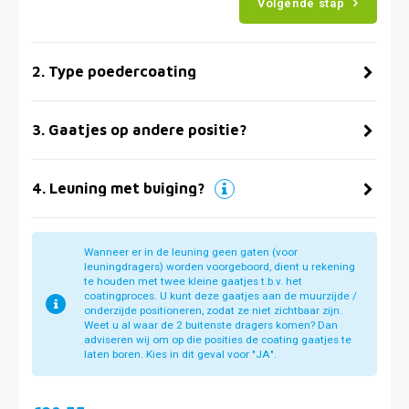
Volgende stap
2
.
Type poedercoating
3
.
Gaatjes op andere positie?
4
.
Leuning met buiging?
Wanneer er in de leuning geen gaten (voor
leuningdragers) worden voorgeboord, dient u rekening
te houden met twee kleine gaatjes t.b.v. het
coatingproces. U kunt deze gaatjes aan de muurzijde /
onderzijde positioneren, zodat ze niet zichtbaar zijn.
Weet u al waar de 2 buitenste dragers komen? Dan
adviseren wij om op die posities de coating gaatjes te
laten boren. Kies in dit geval voor "JA".