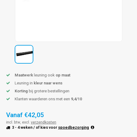
pleuning staal
hroeven
A
pleuning smeedijzer
r en tap
pleuning gunmetal
rderobestang
pleuning brons
ulaire leuningen
Maatwerk
leuning ook
op maat
Leuning in
kleur naar wens
Korting
bij grotere bestellingen
Klanten waarderen ons met een
9,4/10
Vanaf
€42,05
incl. btw, excl.
verzendkosten
3 - 4 weken
/ of kies voor
spoedbezorging