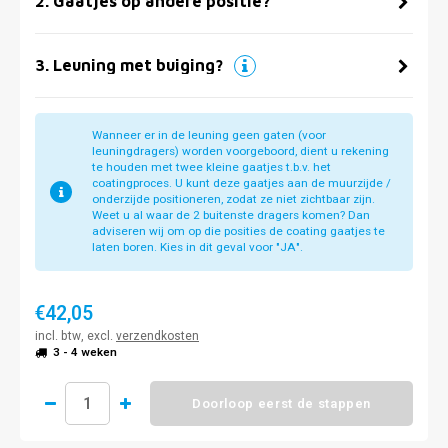
2
.
Gaatjes op andere positie?
3
.
Leuning met buiging?
Wanneer er in de leuning geen gaten (voor
leuningdragers) worden voorgeboord, dient u rekening
te houden met twee kleine gaatjes t.b.v. het
coatingproces. U kunt deze gaatjes aan de muurzijde /
onderzijde positioneren, zodat ze niet zichtbaar zijn.
Weet u al waar de 2 buitenste dragers komen? Dan
adviseren wij om op die posities de coating gaatjes te
laten boren. Kies in dit geval voor "JA".
€42,05
incl. btw, excl.
verzendkosten
3 - 4 weken
Doorloop eerst de stappen