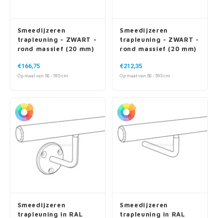
Smeedijzeren
Smeedijzeren
trapleuning - ZWART -
trapleuning - ZWART -
rond massief (20 mm)
rond massief (20 mm)
- incl. vierkante
- incl. vierkante
€166,75
€212,35
dragers
dragers - met rozet
Op maat van 50 - 595 cm
Op maat van 50 - 595 cm
Smeedijzeren
Smeedijzeren
trapleuning in RAL
trapleuning in RAL