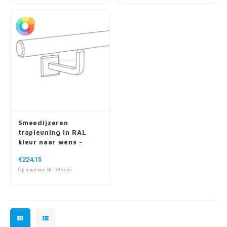
Smeedijzeren
trapleuning in RAL
kleur naar wens -
rond massief (20 mm)
€224,15
- incl. vierkante
Op maat van 50 - 595 cm
dragers - met rozet