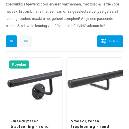
pleuning staal
hroeven
A
zorgvuldig afgewerkt door ervaren vakmannen, met zorg & liefde voor
het vak. In combinatie met een van onze geselecteerde (vastgelaste)
pleuning smeedijzer
r en tap
leuninghouders maakt u het geheel compleet! Altijd een passende
slanke & stijlvolle leuning van 20 mm bij LEUNINGvakman.be!
pleuning gunmetal
rderobestang
Filters
pleuning brons
ulaire leuningen
Populair
Smeedijzeren
Smeedijzeren
trapleuning - rond
trapleuning - rond