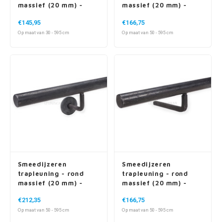
massief (20 mm) -
massief (20 mm) -
incl. dragers TYPE 1
incl. ronde dragers
€145,95
€166,75
Op maat van 30 - 595 cm
Op maat van 50 - 595 cm
Smeedijzeren
Smeedijzeren
trapleuning - rond
trapleuning - rond
massief (20 mm) -
massief (20 mm) -
incl. ronde dragers -
incl. vierkante
€212,35
€166,75
met rozet
dragers
Op maat van 50 - 595 cm
Op maat van 50 - 595 cm