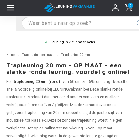
0
Hoofdmenu / Leuninghouders
Hoofdmenu / Tips & Tricks
Hoofdmenu / Trapleuning
Hoofdmenu / Extra
Leuninghouders
Tips & Tricks
Trapleuning
Extra
Leuning in kleur naar wens
pleuning inox
ninghouder inox
stiften
T
T
T
T
T
T
T
T
T
T
L
L
L
L
L
L
pleuning inmeten
Home
Trapleuning per maat
Trapleuning 20 mm
Trapleuning 20 mm - OP MAAT - een
pleuning zwart
uninghouder zwart
hoonmaak en onderhoud
T
T
T
T
T
T
T
T
T
T
L
L
L
L
L
L
pleuning monteren
slanke ronde leuning, voordelig online!
Een
trapleuning 20 mm (rond)
- van 50 cm t/m 595 cm lang - bestelt u
pleuning antraciet
ninghouder antraciet
stekhoek (voor een trapleuning)
T
T
T
T
T
T
T
T
T
T
L
L
A
A
L
A
snel & voordelig online bij LEUNINGvakman.be! Deze slanke
ronde
trapleuning
is relatief dun met een diameter van 2 cm en is alleen
pleuning grijs
ninghouder wit
ox einddoppen
T
T
T
A
T
T
A
T
A
A
L
A
A
verkrijgbaar in smeedijzer / gietijzer. Met deze massieve ronde
pleuning wit
ninghouder RAL kleur naar wens
x bochten en koppelstukken
gietijzeren trapleuning
van 20 mm creëert u altijd de juiste stijl: van
T
T
A
A
T
A
A
industrieel tot klassiek! Deze bijzondere
trapleuning
wordt in eigen
pleuning RAL kleur naar wens
ninghouder staal
x flensen
T
A
A
werkplaats - tot op de millimeter nauwkeurig - voor u op maat
vervaardigd. Uw leuning wordt in de gewenste lengte gezaagd en