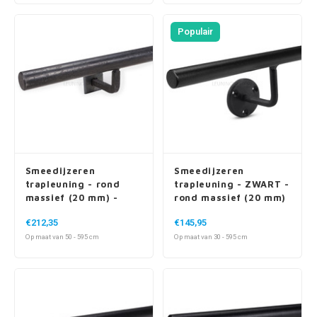
Populair
Smeedijzeren
Smeedijzeren
trapleuning - rond
trapleuning - ZWART -
massief (20 mm) -
rond massief (20 mm)
incl. vierkante
- incl. dragers TYPE 1
€212,35
€145,95
dragers - met rozet
Op maat van 50 - 595 cm
Op maat van 30 - 595 cm