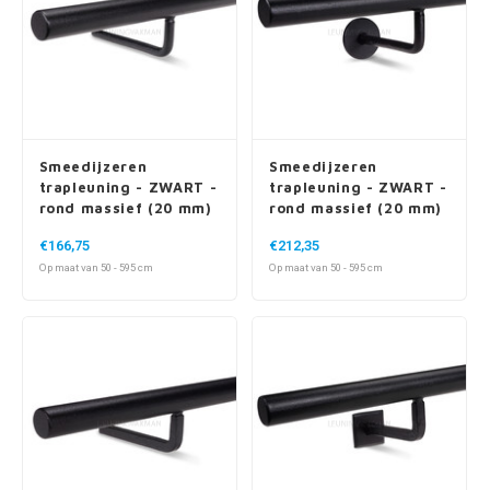
Smeedijzeren
Smeedijzeren
trapleuning - ZWART -
trapleuning - ZWART -
rond massief (20 mm)
rond massief (20 mm)
- incl. ronde dragers
- incl. ronde dragers -
€166,75
€212,35
met rozet
Op maat van 50 - 595 cm
Op maat van 50 - 595 cm