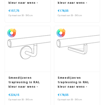
kleur naar wens -
kleur naar wens -
rond massief (20 mm)
rond massief (20 mm)
€157,75
€178,55
- incl. dragers TYPE 1
- incl. ronde dragers
Op maat van 50 - 595 cm
Op maat van 50 - 595 cm
Smeedijzeren
Smeedijzeren
trapleuning in RAL
trapleuning in RAL
kleur naar wens -
kleur naar wens -
rond massief (20 mm)
rond massief (20 mm)
€224,15
€178,55
- incl. ronde dragers -
- incl. vierkante
Op maat van 50 - 595 cm
Op maat van 50 - 595 cm
met rozet
dragers