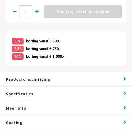
Doorloop eerst de stappen
korting vanaf € 500,-
5%
korting vanaf € 750,-
7,5%
korting vanaf € 1.000,-
10%
Productomschrijving
Specificaties
Meer info
Coating