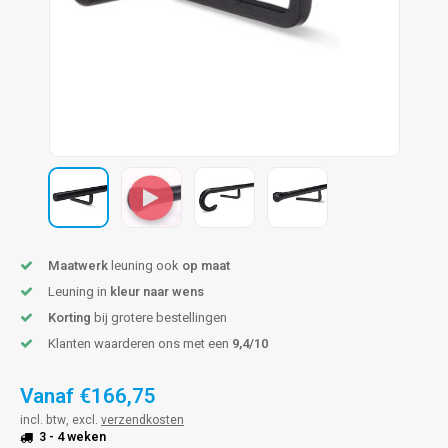
pleuning staal
hroeven
A
pleuning smeedijzer
r en tap
pleuning gunmetal
rderobestang
pleuning brons
ulaire leuningen
Maatwerk
leuning ook
op maat
Leuning in
kleur naar wens
Korting
bij grotere bestellingen
Klanten waarderen ons met een
9,4/10
Vanaf
€166,75
incl. btw, excl.
verzendkosten
3 - 4 weken