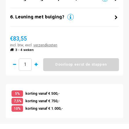
6
.
Leuning met buiging?
€83,55
incl. btw, excl.
verzendkosten
3 - 4 weken
Doorloop eerst de stappen
korting vanaf € 500,-
5%
korting vanaf € 750,-
7,5%
korting vanaf € 1.000,-
10%