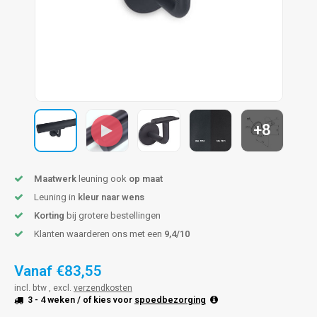
pleuning staal
hroeven
A
pleuning smeedijzer
r en tap
pleuning gunmetal
rderobestang
pleuning brons
+8
ulaire leuningen
Maatwerk
leuning ook
op maat
Leuning in
kleur naar wens
Korting
bij grotere bestellingen
Klanten waarderen ons met een
9,4/10
Vanaf
€83,55
incl. btw , excl.
verzendkosten
3 - 4 weken
/ of kies voor
spoedbezorging