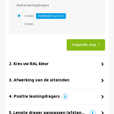
Aantal leuningdragers
2 stuks
Aanbevolen bij
cm
30
3 stuks
Volgende stap
2
.
Kies uw RAL kleur
3
.
Afwerking van de uiteinden
4
.
Positie leuningdragers
5
.
Lengte drager aanpassen (afstand muur)