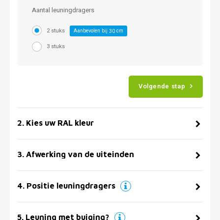
Aantal leuningdragers
2 stuks
Aanbevolen bij
cm
30
3 stuks
Volgende stap
2
.
Kies uw RAL kleur
3
.
Afwerking van de uiteinden
4
.
Positie leuningdragers
5
.
Leuning met buiging?