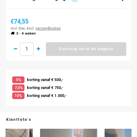
€74,55
incl. btw, excl.
verzendkosten
3 - 4 weken
Doorloop eerst de stappen
korting vanaf € 500,-
5%
korting vanaf € 750,-
7,5%
korting vanaf € 1.000,-
10%
Klantfoto's