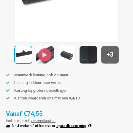
pleuning staal
hroeven
A
pleuning smeedijzer
r en tap
pleuning gunmetal
rderobestang
pleuning brons
+3
ulaire leuningen
Maatwerk
leuning ook
op maat
Leuning in
kleur naar wens
Korting
bij grotere bestellingen
Klanten waarderen ons met een
9,4/10
Vanaf
€74,55
incl. btw , excl.
verzendkosten
3 - 4 weken
/ of kies voor
spoedbezorging