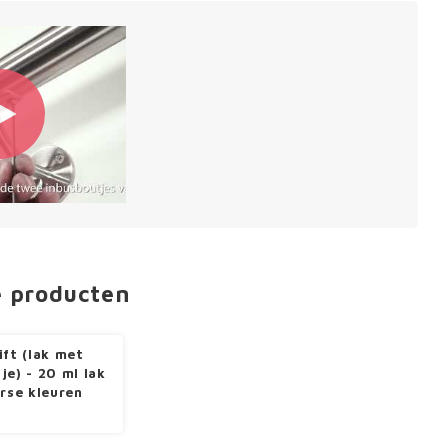
e producten
ift (lak met
je) - 20 ml lak
erse kleuren