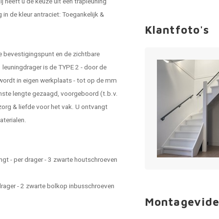
bij heeft u de keuze uit een trapleuning
g
in de kleur antraciet: Toegankelijk &
Klantfoto's
de bevestigingspunt en de zichtbare
 leuningdrager is de TYPE 2 - door de
 wordt in eigen werkplaats - tot op de mm
nste lengte gezaagd, voorgeboord (t.b.v.
rg & liefde voor het vak. U ontvangt
aterialen.
gt - per drager - 3 zwarte houtschroeven
drager - 2 zwarte bolkop inbusschroeven
Montagevide