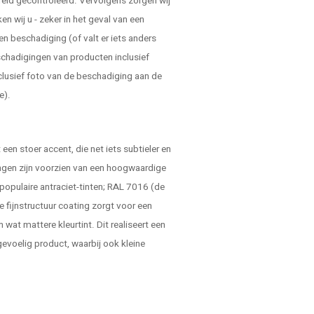
reid gecontroleerd. Vervolgens zorgen wij
 wij u - zeker in het geval van een
en beschadiging (of valt er iets anders
schadigingen van producten inclusief
clusief foto van de beschadiging aan de
e).
.
een stoer accent, die net iets subtieler en
ingen zijn voorzien van een hoogwaardige
 populaire antraciet-tinten; RAL 7016 (de
e fijnstructuur coating zorgt voor een
n wat mattere kleurtint. Dit realiseert een
gevoelig product, waarbij ook kleine