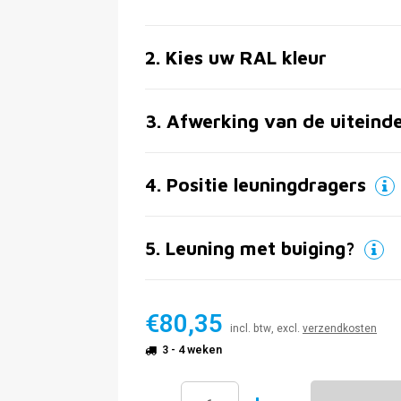
2
.
Kies uw RAL kleur
3
.
Afwerking van de uiteind
4
.
Positie leuningdragers
5
.
Leuning met buiging?
€80,35
incl. btw, excl.
verzendkosten
3 - 4 weken