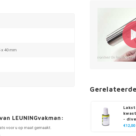
5 x 40 mm
Gerelateerd
Lakst
kwast
t van LEUNINGvakman:
- div
€12,00
laats voor u op maat gemaakt.