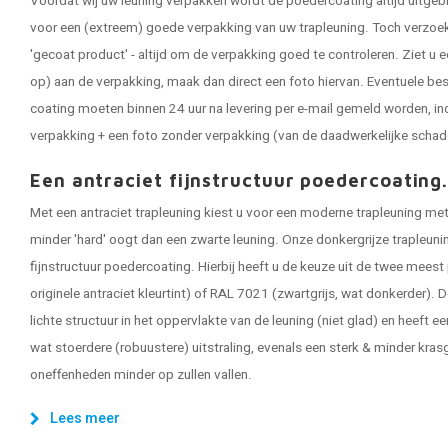
Voordat wij uw leuning verpakken wordt de poedercoating altijd uitgeb
voor een (extreem) goede verpakking van uw trapleuning. Toch verzoeken
'gecoat product' - altijd om de verpakking goed te controleren. Ziet u e
op) aan de verpakking, maak dan direct een foto hiervan. Eventuele be
coating moeten binnen 24 uur na levering per e-mail gemeld worden, in
verpakking + een foto zonder verpakking (van de daadwerkelijke schad
Een antraciet fijnstructuur poedercoating
Met een antraciet trapleuning kiest u voor een moderne trapleuning met 
minder 'hard' oogt dan een zwarte leuning. Onze donkergrijze trapleun
fijnstructuur poedercoating. Hierbij heeft u de keuze uit de twee meest
originele antraciet kleurtint) of RAL 7021 (zwartgrijs, wat donkerder). D
lichte structuur in het oppervlakte van de leuning (niet glad) en heeft ee
wat stoerdere (robuustere) uitstraling, evenals een sterk & minder kras
oneffenheden minder op zullen vallen.
Lees meer