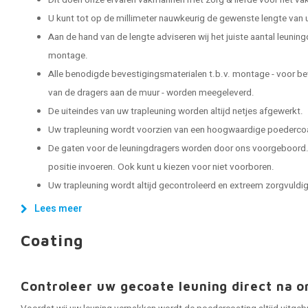
Dit doen onze ervaren vakmannen met zorg & liefde voor het vak
U kunt tot op de millimeter nauwkeurig de gewenste lengte van 
Aan de hand van de lengte adviseren wij het juiste aantal leuning
montage.
Alle benodigde bevestigingsmaterialen t.b.v. montage - voor be
van de dragers aan de muur - worden meegeleverd.
De uiteindes van uw trapleuning worden altijd netjes afgewerkt.
Uw trapleuning wordt voorzien van een hoogwaardige poedercoat
De gaten voor de leuningdragers worden door ons voorgeboord. 
positie invoeren. Ook kunt u kiezen voor niet voorboren.
Uw trapleuning wordt altijd gecontroleerd en extreem zorgvuldig 
Lees meer
Coating
Controleer uw gecoate leuning direct na o