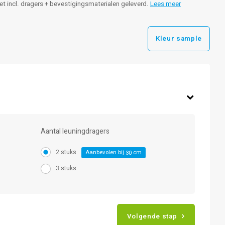
leet incl. dragers + bevestigingsmaterialen geleverd.
Lees meer
Kleur sample
Aantal leuningdragers
2 stuks
Aanbevolen bij
cm
30
3 stuks
Volgende stap