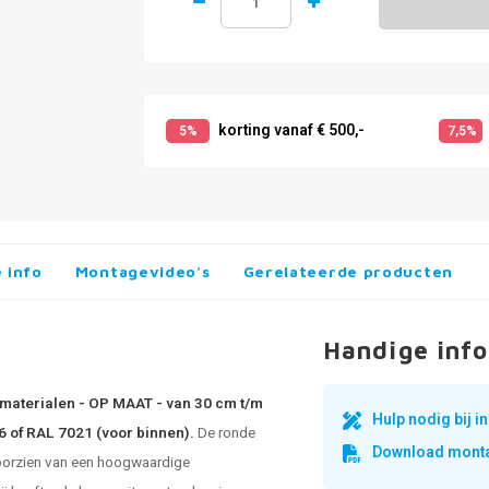
korting vanaf € 500,-
5%
7,5%
 info
Montagevideo's
Gerelateerde producten
Handige info
gsmaterialen - OP MAAT - van 30 cm t/m
Hulp nodig bij 
6 of RAL 7021 (voor binnen).
De ronde
Download monta
voorzien van een hoogwaardige