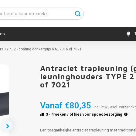
es
T
ers TYPE 2 - coating donkergrijs RAL 7016 of 7021
Antraciet trapleuning (g
leuninghouders TYPE 2 
of 7021
Vanaf
€80,35
incl. btw , excl.
verzendk
3 - 4 weken
/ of kies voor
spoedbezorging
Een toegankelijke antraciet trapleuning met traditionel