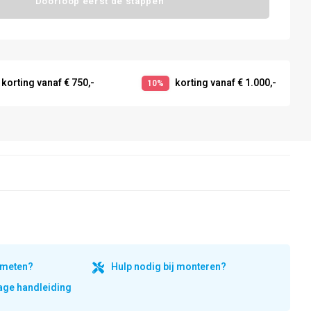
Doorloop eerst de stappen
korting vanaf € 750,-
korting vanaf € 1.000,-
10%
inmeten?
Hulp nodig bij monteren?
ge handleiding