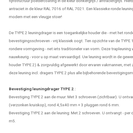
fijnstructuur poedercoating in de kleur donkergrijs / antracietgrijs. Hier
antraciet in de kleur RAL 7016 of RAL 7021. Een klassieke
ronde leunin
modern met een vleugje stoer!
De TYPE 2 leuningdrager is een toegankelijke houder die - met het ron
bevestigingsschroeven - vrij klassiek oogt. Ten opzichte van de TYPE 1
rondere vormgeving - net iets traditioneler van vorm. Deze trapleuning
nauwkeurig - voor u op maat vervaardigd. Uw leuning wordt in de gewe
houder TYPE 2) & zorgvuldig afgewerkt door ervaren vakmannen, met zo
deze leuning incl. dragers TYPE 2 plus alle bijbehorende bevestigingsm
Bevestiging leuningdrager TYPE 2 :
Bevestiging TYPE 2 aan de muur: Met 3 schroeven (zichtbaar). U ontvan
(verzonken kruiskop), rond 4,5x40 mm + 3 pluggen rond 6 mm.
Bevestiging TYPE 2 aan de leuning: Met 2 schroeven. U ontvangt - per 
m5.