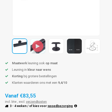
pleuning staal
hroeven
A
pleuning smeedijzer
r en tap
pleuning gunmetal
rderobestang
pleuning brons
ulaire leuningen
Maatwerk
leuning ook
op maat
Leuning in
kleur naar wens
Korting
bij grotere bestellingen
Klanten waarderen ons met een
9,4/10
Vanaf
€83,55
incl. btw , excl.
verzendkosten
3 - 4 weken
/ of kies voor
spoedbezorging