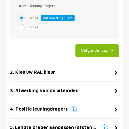
Aantal leuningdragers
2 stuks
Aanbevolen bij
cm
30
3 stuks
Volgende stap
2
.
Kies uw RAL kleur
3
.
Afwerking van de uiteinden
4
.
Positie leuningdragers
5
.
Lengte drager aanpassen (afstand muur)