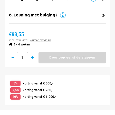
6
.
Leuning met buiging?
€83,55
incl. btw, excl.
verzendkosten
3 - 4 weken
Doorloop eerst de stappen
korting vanaf € 500,-
5%
korting vanaf € 750,-
7,5%
korting vanaf € 1.000,-
10%