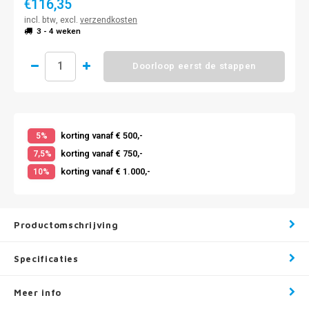
€116,35
incl. btw, excl.
verzendkosten
3 - 4 weken
Doorloop eerst de stappen
korting vanaf € 500,-
5%
korting vanaf € 750,-
7,5%
korting vanaf € 1.000,-
10%
Productomschrijving
Specificaties
Meer info