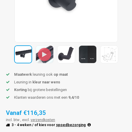
pleuning staal
hroeven
A
pleuning smeedijzer
r en tap
pleuning gunmetal
rderobestang
pleuning brons
ulaire leuningen
Maatwerk
leuning ook
op maat
Leuning in
kleur naar wens
Korting
bij grotere bestellingen
Klanten waarderen ons met een
9,4/10
Vanaf
€116,35
incl. btw , excl.
verzendkosten
3 - 4 weken
/ of kies voor
spoedbezorging