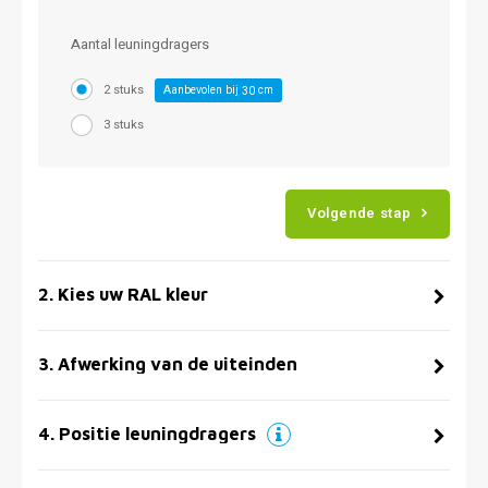
Aantal leuningdragers
2 stuks
Aanbevolen bij
cm
30
3 stuks
Volgende stap
2
.
Kies uw RAL kleur
3
.
Afwerking van de uiteinden
4
.
Positie leuningdragers