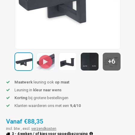
pleuning staal
hroeven
A
pleuning smeedijzer
r en tap
pleuning gunmetal
rderobestang
pleuning brons
+6
ulaire leuningen
Maatwerk
leuning ook
op maat
Leuning in
kleur naar wens
Korting
bij grotere bestellingen
Klanten waarderen ons met een
9,4/10
Vanaf
€88,35
incl. btw , excl.
verzendkosten
3 - 4 weken
/ of kies voor
spoedbezorging