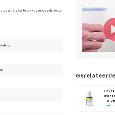
 drager - 2 zwarte bolkop inbusschroeven
coating
m8
Gerelateerd
Lakst
kwast
- div
€12,00