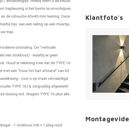
 / antracietgrijs. Hierbij heeft u de keuze
m trapleuning is het beste te omschrijven
mm en de robuuste 40x40 mm leuning. Deze
Klantfoto's
ierbij bijv. aan een railing op een muurtje,
j uw trap.
oderne uitstraling. De "verticale
ls een stokbout) - waarbij er geen
look. Houd er rekening mee dat de TYPE 16
wel met een "muur tot hart afstand" van 63
nauwkeurig - voor u op maat vervaardigd.
 houder TYPE 16) & zorgvuldig afgewerkt
e leuning incl. dragers TYPE 16 plus alle
Montagevide
 drager - 1 stokbout m8 + 1 plug rond