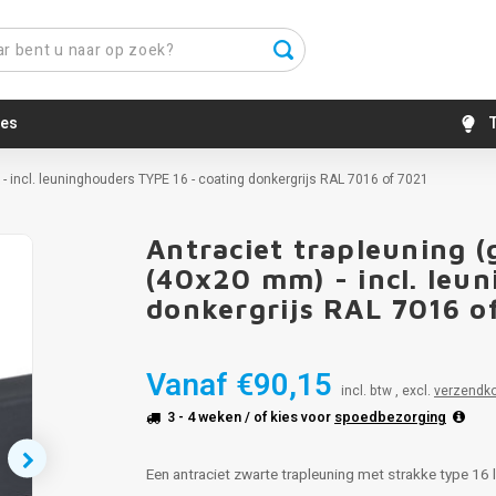
es
T
- incl. leuninghouders TYPE 16 - coating donkergrijs RAL 7016 of 7021
Antraciet trapleuning (
(40x20 mm) - incl. leu
donkergrijs RAL 7016 o
Vanaf
€90,15
incl. btw , excl.
verzendk
3 - 4 weken
/ of kies voor
spoedbezorging
Een antraciet zwarte trapleuning met strakke type 16 l