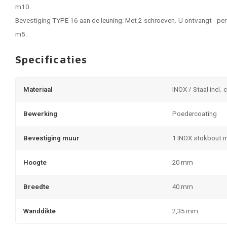
m10.
Bevestiging TYPE 16 aan de leuning: Met 2 schroeven. U ontvangt - per
m5.
Specificaties
Materiaal
INOX / Staal incl. 
Bewerking
Poedercoating
Bevestiging muur
1 INOX stokbout 
Hoogte
20 mm
Breedte
40 mm
Wanddikte
2,35 mm