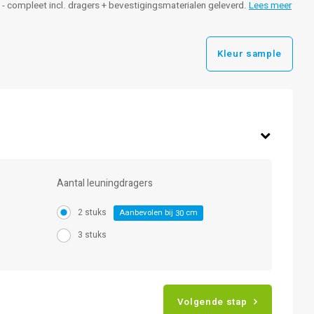
t - compleet incl. dragers + bevestigingsmaterialen geleverd.
Lees meer
Kleur sample
Aantal leuningdragers
2 stuks
Aanbevolen bij
cm
30
3 stuks
Volgende stap