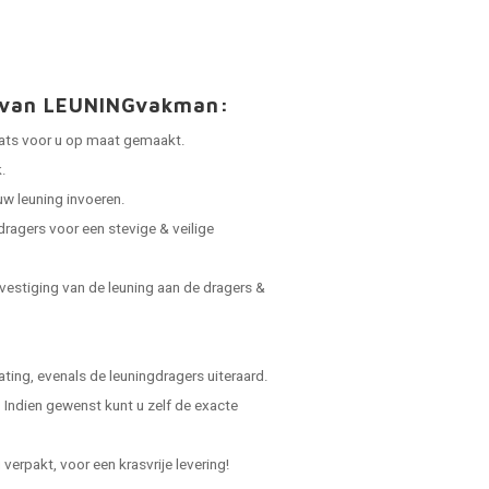
t van LEUNINGvakman:
laats voor u op maat gemaakt.
.
uw leuning invoeren.
dragers voor een stevige & veilige
vestiging van de leuning aan de dragers &
ing, evenals de leuningdragers uiteraard.
Indien gewenst kunt u zelf de exacte
verpakt, voor een krasvrije levering!