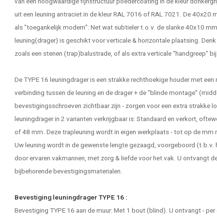
van een hoogwaardige fijnstructuur poedercoating in de kleur donkergrijs
uit een
leuning
antraciet in de kleur RAL 7016 of RAL 7021. De 40x20 m
als "toegankelijk modern": Net wat subtieler t.o.v. de slanke 40x10 
leuning(drager) is geschikt voor verticale & horizontale plaatsing. Denk h
zoals een stenen (trap)balustrade, of als extra verticale “handgreep” bi
De TYPE 16 leuningdrager is een strakke rechthoekige houder met een m
verbinding tussen de leuning en de drager + de "blinde montage" (midde
bevestigingsschroeven zichtbaar zijn - zorgen voor een extra strakke 
leuningdrager in 2 varianten verkrijgbaar is: Standaard en verkort, ofte
of 48 mm. Deze trapleuning wordt in eigen werkplaats - tot op de mm 
Uw leuning wordt in de gewenste lengte gezaagd, voorgeboord (t.b.v.
door ervaren vakmannen, met zorg & liefde voor het vak. U ontvangt dez
bijbehorende bevestigingsmaterialen.
Bevestiging leuningdrager TYPE 16 :
Bevestiging TYPE 16 aan de muur: Met 1 bout (blind). U ontvangt - per