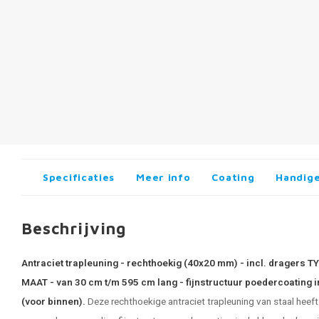
Specificaties
Meer info
Coating
Handige
Beschrijving
Antraciet trapleuning - rechthoekig (40x20 mm) - incl. dragers T
MAAT - van 30 cm t/m 595 cm lang - fijnstructuur poedercoating 
(voor binnen).
Deze rechthoekige antraciet trapleuning van staal heef