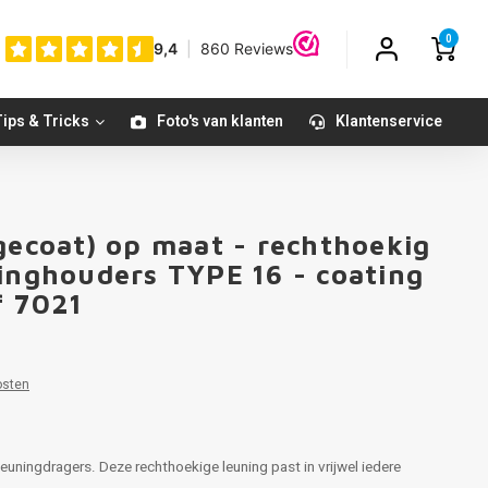
0
ips & Tricks
Foto's van klanten
Klantenservice
gecoat) op maat - rechthoekig
ninghouders TYPE 16 - coating
f 7021
osten
euningdragers. Deze rechthoekige leuning past in vrijwel iedere