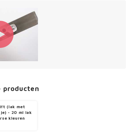
e producten
ift (lak met
je) - 20 ml lak
erse kleuren