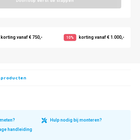
Doorloop eerst de stappen
korting vanaf € 750,-
korting vanaf € 1.000,-
10%
 producten
inmeten?
Hulp nodig bij monteren?
ge handleiding