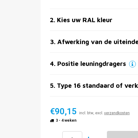
2
.
Kies uw RAL kleur
3
.
Afwerking van de uiteind
4
.
Positie leuningdragers
5
.
Type 16 standaard of verk
€90,15
incl. btw, excl.
verzendkosten
3 - 4 weken