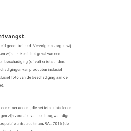
ntvangst.
reid gecontroleerd. Vervolgens zorgen wij
 wij u - zeker in het geval van een
en beschadiging (of valt er iets anders
schadigingen van producten inclusief
clusief foto van de beschadiging aan de
e).
.
een stoer accent, die net iets subtieler en
ingen zijn voorzien van een hoogwaardige
 populaire antraciet-tinten; RAL 7016 (de