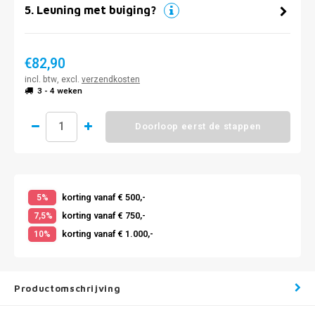
5
.
Leuning met buiging?
€82,90
incl. btw, excl.
verzendkosten
3 - 4 weken
Doorloop eerst de stappen
korting vanaf € 500,-
5%
korting vanaf € 750,-
7,5%
korting vanaf € 1.000,-
10%
Productomschrijving