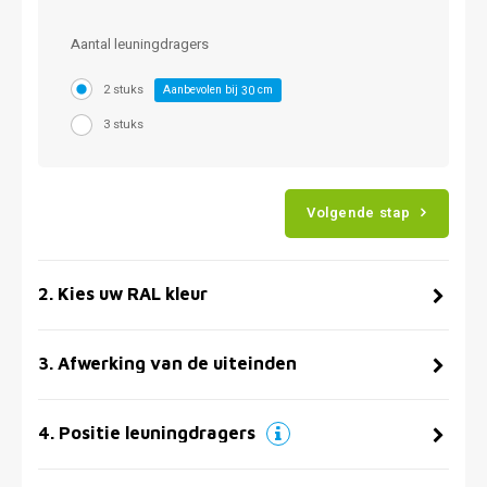
Aantal leuningdragers
2 stuks
Aanbevolen bij
cm
30
3 stuks
Volgende stap
2
.
Kies uw RAL kleur
3
.
Afwerking van de uiteinden
4
.
Positie leuningdragers