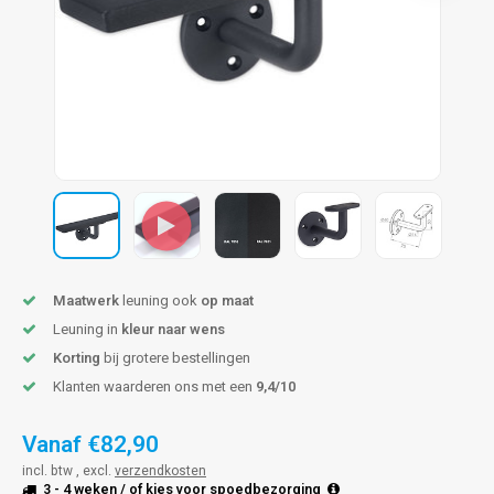
pleuning staal
hroeven
A
pleuning smeedijzer
r en tap
pleuning gunmetal
rderobestang
pleuning brons
ulaire leuningen
Maatwerk
leuning ook
op maat
Leuning in
kleur naar wens
Korting
bij grotere bestellingen
Klanten waarderen ons met een
9,4/10
Vanaf
€82,90
incl. btw , excl.
verzendkosten
3 - 4 weken
/ of kies voor
spoedbezorging