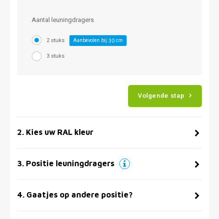
Aantal leuningdragers
2 stuks
Aanbevolen bij
cm
30
3 stuks
Volgende stap
2
.
Kies uw RAL kleur
3
.
Positie leuningdragers
4
.
Gaatjes op andere positie?