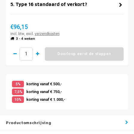
5
.
Type 16 standaard of verkort?
€96,15
incl. btw, excl.
verzendkosten
3 - 4 weken
Doorloop eerst de stappen
korting vanaf € 500,-
5%
korting vanaf € 750,-
7,5%
korting vanaf € 1.000,-
10%
Productomschrijving