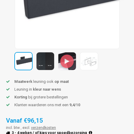
pleuning staal
hroeven
A
pleuning smeedijzer
r en tap
pleuning gunmetal
rderobestang
pleuning brons
ulaire leuningen
Maatwerk
leuning ook
op maat
Leuning in
kleur naar wens
Korting
bij grotere bestellingen
Klanten waarderen ons met een
9,4/10
Vanaf
€96,15
incl. btw , excl.
verzendkosten
3 - 4 weken
/ of kies voor
spoedbezorging