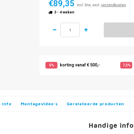
€89,35
incl. btw, excl.
verzendkosten
3 - 4 weken
korting vanaf € 500,-
5%
7,5%
 info
Montagevideo's
Gerelateerde producten
Handige info