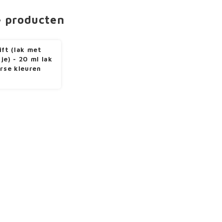
e producten
ift (lak met
je) - 20 ml lak
erse kleuren