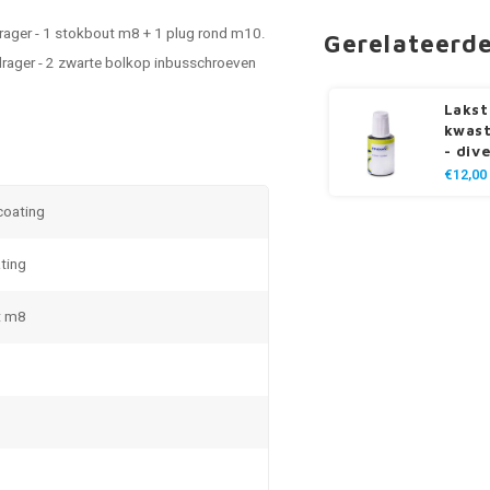
drager - 1 stokbout m8 + 1 plug rond m10.
Gerelateerd
drager - 2 zwarte bolkop inbusschroeven
Lakst
kwast
- div
€12,00
 coating
ting
t m8