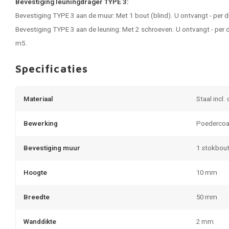
Bevestiging leuningdrager TYPE 3:
Bevestiging TYPE 3 aan de muur: Met 1 bout (blind). U ontvangt - per 
Bevestiging TYPE 3 aan de leuning: Met 2 schroeven. U ontvangt - per 
m5.
Specificaties
Materiaal
Staal incl.
Bewerking
Poedercoa
Bevestiging muur
1 stokbou
Hoogte
10 mm
Breedte
50 mm
Wanddikte
2 mm