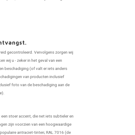
ntvangst.
reid gecontroleerd. Vervolgens zorgen wij
 wij u - zeker in het geval van een
en beschadiging (of valt er iets anders
schadigingen van producten inclusief
clusief foto van de beschadiging aan de
e).
.
een stoer accent, die net iets subtieler en
ingen zijn voorzien van een hoogwaardige
 populaire antraciet-tinten; RAL 7016 (de