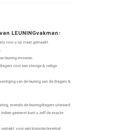
t van LEUNINGvakman:
laats voor u op maat gemaakt.
.
uw leuning invoeren.
dragers voor een stevige & veilige
vestiging van de leuning aan de dragers &
ing, evenals de leuningdragers uiteraard.
Indien gewenst kunt u zelf de exacte
verpakt, voor een krasvrije levering!