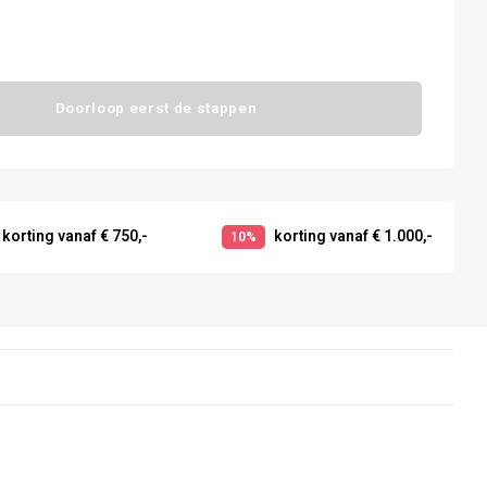
Doorloop eerst de stappen
korting vanaf € 750,-
korting vanaf € 1.000,-
10%