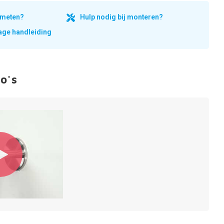
inmeten?
Hulp nodig bij monteren?
ge handleiding
o's