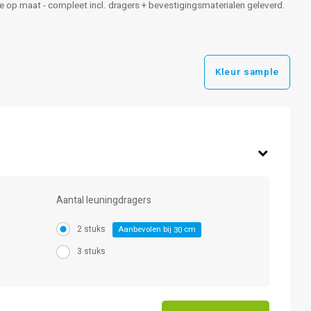
gte op maat - compleet incl. dragers + bevestigingsmaterialen geleverd.
Kleur sample
Aantal leuningdragers
2 stuks
Aanbevolen bij
cm
30
3 stuks