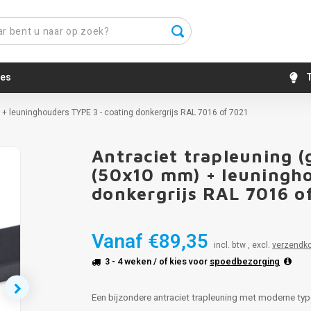
es
T
 + leuninghouders TYPE 3 - coating donkergrijs RAL 7016 of 7021
Antraciet trapleuning (
(50x10 mm) + leuningho
donkergrijs RAL 7016 o
Vanaf
€89,35
incl. btw , excl.
verzendk
3 - 4 weken
/ of kies voor
spoedbezorging
Een bijzondere antraciet trapleuning met moderne type