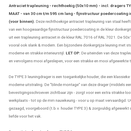
Antraciet trapleuning - rechthoekig (50x10 mm) - incl. dragers T
MAAT - van 30 cm t/m 595 cm lang - fijnstructuur poedercoating 
(voor binnen).
Deze rechthoekige antraciet trapleuning van staal heef
van een hoogwaardige fijnstructuur poedercoating in de kleur donkergrijs
uit een trapleuning antraciet in de kleur RAL 7016 of RAL 7021. De 50x
vooral ook slank & modern. Een bijzondere donkergrijze leuning met sto
moderne en strakke interieurstijl.
LET OP:
De uiteinden van deze traple
en vervolgens mooi afgeslepen, voor een strakke en mooi afgewerkte t
De TYPE 3 leuningdrager is een toegankelijke houder, die een klassie
moderne uitstraling. De "blinde montage" van deze drager (middels een
bevestigingsschroeven zichtbaar zijn - zorgt voor een extra strakke loo
werkplaats - tot op de mm nauwkeurig - voor u op maat vervaardigd. U
gezaagd, voorgeboord (t.b.v. houder TYPE 3) & zorgvuldig afgewerkt
liefde voor het vak.