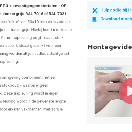
YPE 3 + bevestigingsmaterialen - OP
Hulp nodig bij 
in donkergrijs RAL 7016 of RAL 7021
Download monta
t een "dikte" van 50x10 mm en is voorzien
 / antracietgrijs. Hierbij heeft u de keuze
10 mm trapleuning oogt - naast strak -
er accent, ideaal geschikt voor een
Montagevide
uning worden altijd naadloos dichtgelast
rapleuning.
ke vormgeving combineert met een
 stokbout) - waarbij er geen
k. Deze trapleuning wordt in eigen
w leuning wordt in de gewenste lengte
 door ervaren vakmannen, met zorg &