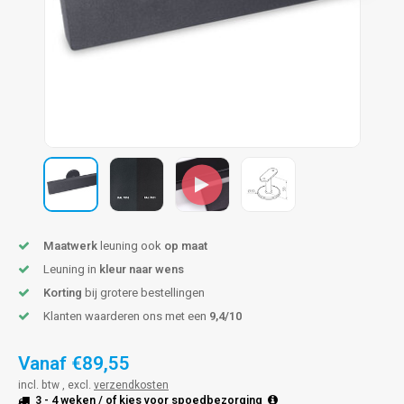
pleuning staal
hroeven
A
pleuning smeedijzer
r en tap
pleuning gunmetal
rderobestang
pleuning brons
ulaire leuningen
Maatwerk
leuning ook
op maat
Leuning in
kleur naar wens
Korting
bij grotere bestellingen
Klanten waarderen ons met een
9,4/10
Vanaf
€89,55
incl. btw , excl.
verzendkosten
3 - 4 weken
/ of kies voor
spoedbezorging