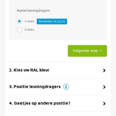
Aantal leuningdragers
2 stuks
Aanbevolen bij
cm
30
3 stuks
Volgende stap
2
.
Kies uw RAL kleur
3
.
Positie leuningdragers
4
.
Gaatjes op andere positie?