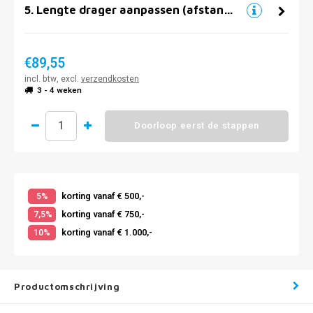
5
.
Lengte drager aanpassen (afstand muur)
€89,55
incl. btw, excl.
verzendkosten
3 - 4 weken
Doorloop eerst de stappen
korting vanaf € 500,-
5%
korting vanaf € 750,-
7,5%
korting vanaf € 1.000,-
10%
Productomschrijving