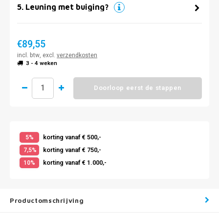
5
.
Leuning met buiging?
€89,55
incl. btw, excl.
verzendkosten
3 - 4 weken
Doorloop eerst de stappen
korting vanaf € 500,-
5%
korting vanaf € 750,-
7,5%
korting vanaf € 1.000,-
10%
Productomschrijving