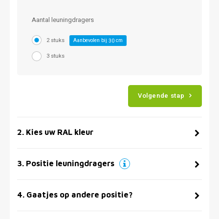
Aantal leuningdragers
2 stuks
Aanbevolen bij
cm
30
3 stuks
Volgende stap
2
.
Kies uw RAL kleur
3
.
Positie leuningdragers
4
.
Gaatjes op andere positie?