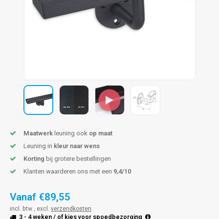
pleuning staal
hroeven
A
pleuning smeedijzer
r en tap
pleuning gunmetal
rderobestang
pleuning brons
ulaire leuningen
Maatwerk
leuning ook
op maat
Leuning in
kleur naar wens
Korting
bij grotere bestellingen
Klanten waarderen ons met een
9,4/10
Vanaf
€89,55
incl. btw , excl.
verzendkosten
3 - 4 weken
/ of kies voor
spoedbezorging