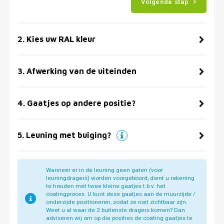
Volgende stap
2
.
Kies uw RAL kleur
3
.
Afwerking van de uiteinden
4
.
Gaatjes op andere positie?
5
.
Leuning met buiging?
Wanneer er in de leuning geen gaten (voor
leuningdragers) worden voorgeboord, dient u rekening
te houden met twee kleine gaatjes t.b.v. het
coatingproces. U kunt deze gaatjes aan de muurzijde /
onderzijde positioneren, zodat ze niet zichtbaar zijn.
Weet u al waar de 2 buitenste dragers komen? Dan
adviseren wij om op die posities de coating gaatjes te