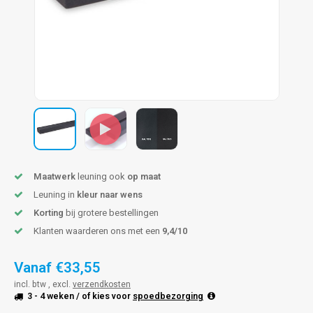
pleuning staal
hroeven
A
pleuning smeedijzer
r en tap
pleuning gunmetal
rderobestang
pleuning brons
ulaire leuningen
Maatwerk
leuning ook
op maat
Leuning in
kleur naar wens
Korting
bij grotere bestellingen
Klanten waarderen ons met een
9,4/10
Vanaf
€33,55
incl. btw , excl.
verzendkosten
3 - 4 weken
/ of kies voor
spoedbezorging