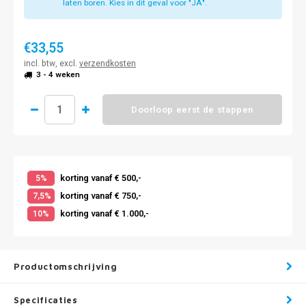
laten boren. Kies in dit geval voor "JA".
€33,55
incl. btw, excl.
verzendkosten
3 - 4 weken
Doorloop eerst de stappen
korting vanaf € 500,-
5%
korting vanaf € 750,-
7,5%
korting vanaf € 1.000,-
10%
Productomschrijving
Specificaties