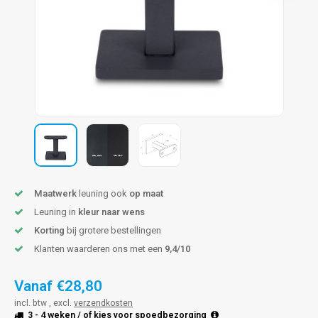
pleuning staal
hroeven
A
pleuning smeedijzer
r en tap
pleuning gunmetal
rderobestang
pleuning brons
ulaire leuningen
Maatwerk
leuning ook
op maat
Leuning in
kleur naar wens
Korting
bij grotere bestellingen
Klanten waarderen ons met een
9,4/10
Vanaf
€28,80
incl. btw , excl.
verzendkosten
3 - 4 weken
/ of kies voor
spoedbezorging