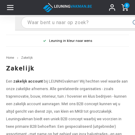
0
Hoofdmenu / Leuninghouders
Hoofdmenu / Tips & Tricks
Hoofdmenu / Trapleuning
Hoofdmenu / Extra
Leuninghouders
Tips & Tricks
Trapleuning
Extra
Leuning in kleur naar wens
pleuning inox
ninghouder inox
stiften
T
T
T
T
T
T
T
T
T
T
L
L
L
L
L
L
pleuning inmeten
Home
Zakelijk
pleuning zwart
uninghouder zwart
hoonmaak en onderhoud
T
T
T
T
T
T
T
T
T
T
L
L
L
L
L
L
pleuning monteren
Zakelijk
pleuning antraciet
ninghouder antraciet
stekhoek (voor een trapleuning)
T
T
T
T
T
T
T
T
T
T
L
L
A
A
L
A
Een
zakelijk account
bij LEUNINGvakman! Wij hechten veel waarde aan
onze zakelijke afnemers. Alle gerelateerde organisaties - zoals
pleuning grijs
ninghouder wit
ox einddoppen
T
T
T
A
T
T
A
T
A
A
L
A
A
traprenovatie, bouw, interieur, tuin / hovenier en klus bedrijven - kunnen
een zakelijk account aanvragen. Met ons B2B concept kunnen wij u
pleuning wit
ninghouder RAL kleur naar wens
x bochten en koppelstukken
T
T
A
A
T
A
A
altijd gericht van dienst zijn, van klein en MKB tot grootzakelijk.
Leuningvakman biedt een uniek B2B concept waarbij we voorzien in
pleuning RAL kleur naar wens
ninghouder staal
x flensen
T
A
A
twee primaire B2B behoeften: Een gespecialiseerd (uitgebreider)
assortiment - met name op het gebied van inox balustrades - en een