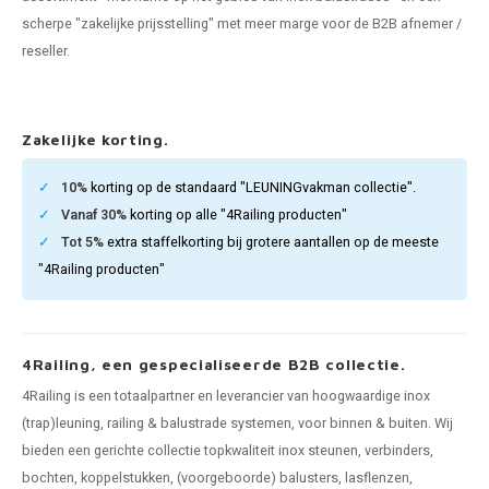
pleuning staal
hroeven
A
scherpe "zakelijke prijsstelling" met meer marge voor de B2B afnemer /
reseller.
pleuning smeedijzer
r en tap
pleuning gunmetal
rderobestang
Zakelijke korting.
pleuning brons
10%
korting op de standaard "LEUNINGvakman collectie".
Vanaf 30%
korting op alle "4Railing producten"
ulaire leuningen
Tot 5%
extra staffelkorting bij grotere aantallen op de meeste
"4Railing producten"
4Railing, een gespecialiseerde B2B collectie.
4Railing is een totaalpartner en leverancier van hoogwaardige inox
(trap)leuning, railing & balustrade systemen, voor binnen & buiten. Wij
bieden een gerichte collectie topkwaliteit inox steunen, verbinders,
bochten, koppelstukken, (voorgeboorde) balusters, lasflenzen,