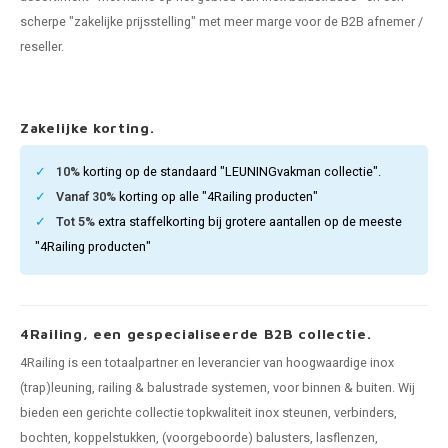
pleuning staal
hroeven
A
scherpe "zakelijke prijsstelling" met meer marge voor de B2B afnemer /
reseller.
pleuning smeedijzer
r en tap
pleuning gunmetal
rderobestang
Zakelijke korting.
pleuning brons
10%
korting op de standaard "LEUNINGvakman collectie".
Vanaf 30%
korting op alle "4Railing producten"
ulaire leuningen
Tot 5%
extra staffelkorting bij grotere aantallen op de meeste
"4Railing producten"
4Railing, een gespecialiseerde B2B collectie.
4Railing is een totaalpartner en leverancier van hoogwaardige inox
(trap)leuning, railing & balustrade systemen, voor binnen & buiten. Wij
bieden een gerichte collectie topkwaliteit inox steunen, verbinders,
bochten, koppelstukken, (voorgeboorde) balusters, lasflenzen,