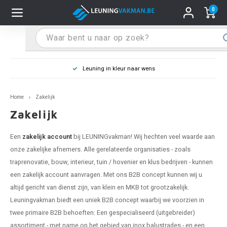
0
Hoofdmenu / Leuninghouders
Hoofdmenu / Tips & Tricks
Hoofdmenu / Trapleuning
Hoofdmenu / Extra
Leuninghouders
Tips & Tricks
Trapleuning
Extra
Leuning in kleur naar wens
pleuning inox
ninghouder inox
stiften
T
T
T
T
T
T
T
T
T
T
L
L
L
L
L
L
pleuning inmeten
Home
Zakelijk
pleuning zwart
uninghouder zwart
hoonmaak en onderhoud
T
T
T
T
T
T
T
T
T
T
L
L
L
L
L
L
pleuning monteren
Zakelijk
pleuning antraciet
ninghouder antraciet
stekhoek (voor een trapleuning)
T
T
T
T
T
T
T
T
T
T
L
L
A
A
L
A
Een
zakelijk account
bij LEUNINGvakman! Wij hechten veel waarde aan
onze zakelijke afnemers. Alle gerelateerde organisaties - zoals
pleuning grijs
ninghouder wit
ox einddoppen
T
T
T
A
T
T
A
T
A
A
L
A
A
traprenovatie, bouw, interieur, tuin / hovenier en klus bedrijven - kunnen
een zakelijk account aanvragen. Met ons B2B concept kunnen wij u
pleuning wit
ninghouder RAL kleur naar wens
x bochten en koppelstukken
T
T
A
A
T
A
A
altijd gericht van dienst zijn, van klein en MKB tot grootzakelijk.
Leuningvakman biedt een uniek B2B concept waarbij we voorzien in
pleuning RAL kleur naar wens
ninghouder staal
x flensen
T
A
A
twee primaire B2B behoeften: Een gespecialiseerd (uitgebreider)
assortiment - met name op het gebied van inox balustrades - en een