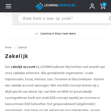
0
Hoofdmenu / Leuninghouders
Hoofdmenu / Tips & Tricks
Hoofdmenu / Trapleuning
Hoofdmenu / Extra
Leuninghouders
Tips & Tricks
Trapleuning
Extra
Leuning in kleur naar wens
pleuning inox
ninghouder inox
stiften
T
T
T
T
T
T
T
T
T
T
L
L
L
L
L
L
pleuning inmeten
Home
Zakelijk
pleuning zwart
uninghouder zwart
hoonmaak en onderhoud
T
T
T
T
T
T
T
T
T
T
L
L
L
L
L
L
pleuning monteren
Zakelijk
pleuning antraciet
ninghouder antraciet
stekhoek (voor een trapleuning)
T
T
T
T
T
T
T
T
T
T
L
L
A
A
L
A
Een
zakelijk account
bij LEUNINGvakman! Wij hechten veel waarde aan
onze zakelijke afnemers. Alle gerelateerde organisaties - zoals
pleuning grijs
ninghouder wit
ox einddoppen
T
T
T
A
T
T
A
T
A
A
L
A
A
traprenovatie, bouw, interieur, tuin / hovenier en klus bedrijven - kunnen
een zakelijk account aanvragen. Met ons B2B concept kunnen wij u
pleuning wit
ninghouder RAL kleur naar wens
x bochten en koppelstukken
T
T
A
A
T
A
A
altijd gericht van dienst zijn, van klein en MKB tot grootzakelijk.
Leuningvakman biedt een uniek B2B concept waarbij we voorzien in
pleuning RAL kleur naar wens
ninghouder staal
x flensen
T
A
A
twee primaire B2B behoeften: Een gespecialiseerd (uitgebreider)
assortiment - met name op het gebied van inox balustrades - en een