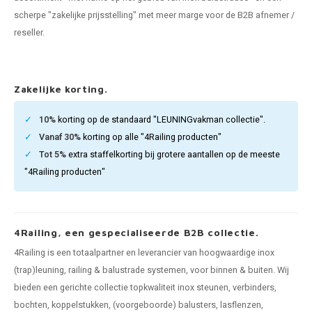
pleuning staal
hroeven
A
scherpe "zakelijke prijsstelling" met meer marge voor de B2B afnemer /
reseller.
pleuning smeedijzer
r en tap
pleuning gunmetal
rderobestang
Zakelijke korting.
pleuning brons
10%
korting op de standaard "LEUNINGvakman collectie".
Vanaf 30%
korting op alle "4Railing producten"
ulaire leuningen
Tot 5%
extra staffelkorting bij grotere aantallen op de meeste
"4Railing producten"
4Railing, een gespecialiseerde B2B collectie.
4Railing is een totaalpartner en leverancier van hoogwaardige inox
(trap)leuning, railing & balustrade systemen, voor binnen & buiten. Wij
bieden een gerichte collectie topkwaliteit inox steunen, verbinders,
bochten, koppelstukken, (voorgeboorde) balusters, lasflenzen,