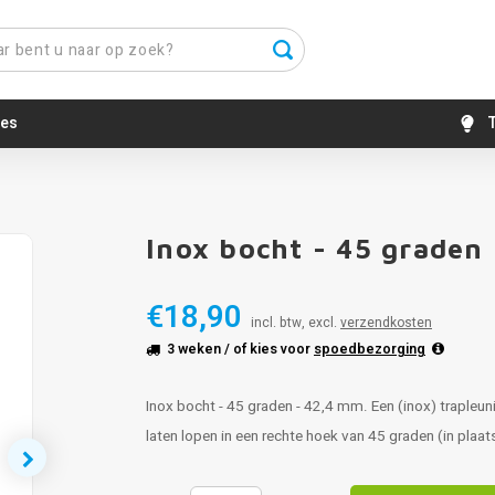
es
T
Inox bocht - 45 graden 
€18,90
incl. btw, excl.
verzendkosten
3 weken
/ of kies voor
spoedbezorging
Inox bocht - 45 graden - 42,4 mm. Een (inox) trapleun
laten lopen in een rechte hoek van 45 graden (in plaa