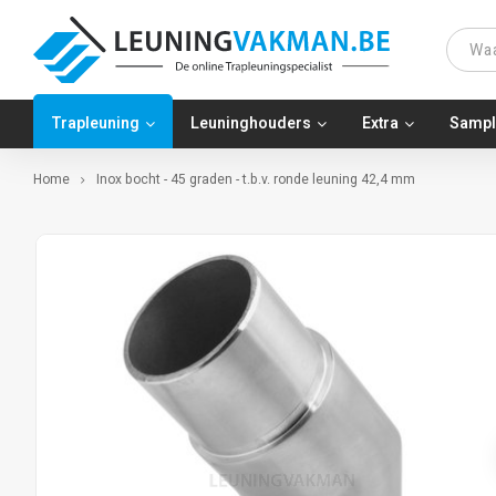
Trapleuning
Leuninghouders
Extra
Sampl
Home
Inox bocht - 45 graden - t.b.v. ronde leuning 42,4 mm