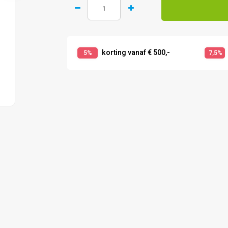
korting vanaf € 500,-
5%
7,5%