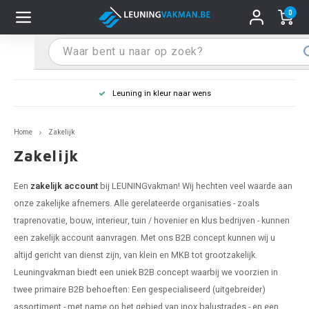
0
Hoofdmenu / Leuninghouders
Hoofdmenu / Tips & Tricks
Hoofdmenu / Trapleuning
Hoofdmenu / Extra
Leuninghouders
Tips & Tricks
Trapleuning
Extra
Leuning in kleur naar wens
pleuning inox
ninghouder inox
stiften
T
T
T
T
T
T
T
T
T
T
L
L
L
L
L
L
pleuning inmeten
Home
Zakelijk
pleuning zwart
uninghouder zwart
hoonmaak en onderhoud
T
T
T
T
T
T
T
T
T
T
L
L
L
L
L
L
pleuning monteren
Zakelijk
pleuning antraciet
ninghouder antraciet
stekhoek (voor een trapleuning)
T
T
T
T
T
T
T
T
T
T
L
L
A
A
L
A
Een
zakelijk account
bij LEUNINGvakman! Wij hechten veel waarde aan
onze zakelijke afnemers. Alle gerelateerde organisaties - zoals
pleuning grijs
ninghouder wit
ox einddoppen
T
T
T
A
T
T
A
T
A
A
L
A
A
traprenovatie, bouw, interieur, tuin / hovenier en klus bedrijven - kunnen
een zakelijk account aanvragen. Met ons B2B concept kunnen wij u
pleuning wit
ninghouder RAL kleur naar wens
x bochten en koppelstukken
T
T
A
A
T
A
A
altijd gericht van dienst zijn, van klein en MKB tot grootzakelijk.
Leuningvakman biedt een uniek B2B concept waarbij we voorzien in
pleuning RAL kleur naar wens
ninghouder staal
x flensen
T
A
A
twee primaire B2B behoeften: Een gespecialiseerd (uitgebreider)
assortiment - met name op het gebied van inox balustrades - en een