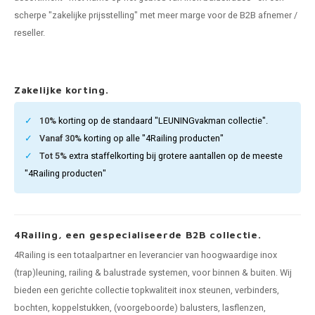
pleuning staal
hroeven
A
scherpe "zakelijke prijsstelling" met meer marge voor de B2B afnemer /
reseller.
pleuning smeedijzer
r en tap
pleuning gunmetal
rderobestang
Zakelijke korting.
pleuning brons
10%
korting op de standaard "LEUNINGvakman collectie".
Vanaf 30%
korting op alle "4Railing producten"
ulaire leuningen
Tot 5%
extra staffelkorting bij grotere aantallen op de meeste
"4Railing producten"
4Railing, een gespecialiseerde B2B collectie.
4Railing is een totaalpartner en leverancier van hoogwaardige inox
(trap)leuning, railing & balustrade systemen, voor binnen & buiten. Wij
bieden een gerichte collectie topkwaliteit inox steunen, verbinders,
bochten, koppelstukken, (voorgeboorde) balusters, lasflenzen,