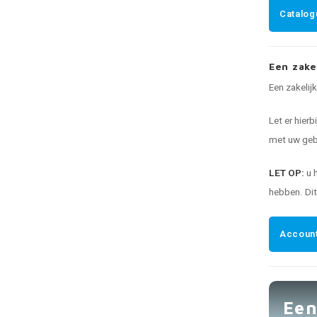
Catalog
Een zake
Een zakelij
Let er hierb
met uw gebr
LET OP:
u 
hebben. Di
Account
Een