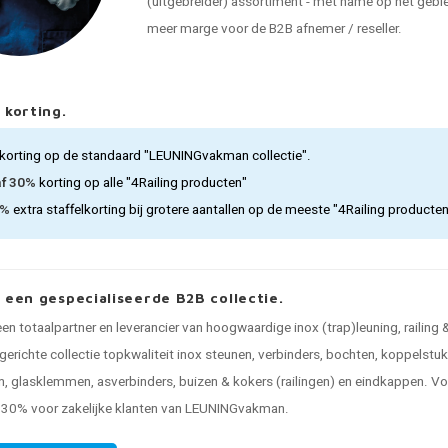
(uitgebreider) assortiment - met name op het gebied
meer marge voor de B2B afnemer / reseller.
 korting.
korting op de standaard "LEUNINGvakman collectie".
af 30%
korting op alle "4Railing producten"
5%
extra staffelkorting bij grotere aantallen op de meeste "4Railing producte
, een gespecialiseerde B2B collectie.
 een totaalpartner en leverancier van hoogwaardige inox (trap)leuning, railing
gerichte collectie topkwaliteit inox steunen, verbinders, bochten, koppelstu
, glasklemmen, asverbinders, buizen & kokers (railingen) en eindkappen. Voo
n 30% voor zakelijke klanten van LEUNINGvakman.