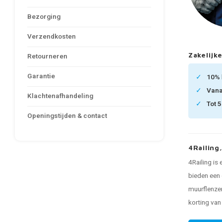
Bezorging
Verzendkosten
Zakelijke
Retourneren
Garantie
10%
Van
Klachtenafhandeling
Tot 
Openingstijden & contact
4Railing
4Railing is
bieden een 
muurflenzen
korting va