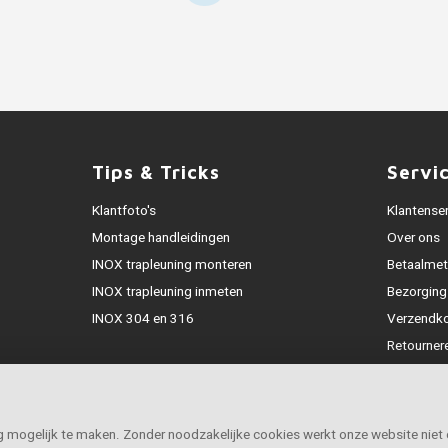
Tips & Tricks
Servi
Klantfoto's
Klantense
Montage handleidingen
Over ons
INOX trapleuning monteren
Betaalme
INOX trapleuning inmeten
Bezorging
INOX 304 en 316
Verzendk
Retourner
Garantie
Klachtena
Openingst
ig mogelijk te maken. Zonder noodzakelijke cookies werkt onze website niet