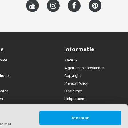
ce
Informatie
rvice
Zakelijk
Algemene voorwaarden
thoden
Copyright
Privacy Policy
osten
Disclaimer
en
Linkpartners
Alle leuningen
fhandeling
Toestaan
ijden & contact
 en met