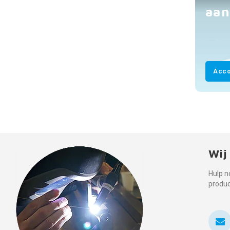
aan
Acco
Wij
Hulp n
produ