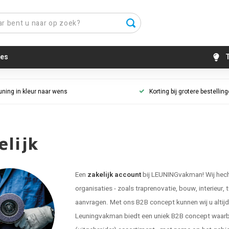
es
T
uning in kleur naar wens
Korting bij grotere bestellin
elijk
Een
zakelijk account
bij LEUNINGvakman! Wij hecht
organisaties - zoals traprenovatie, bouw, interieur, 
aanvragen. Met ons B2B concept kunnen wij u altijd g
Leuningvakman biedt een uniek B2B concept waarbij