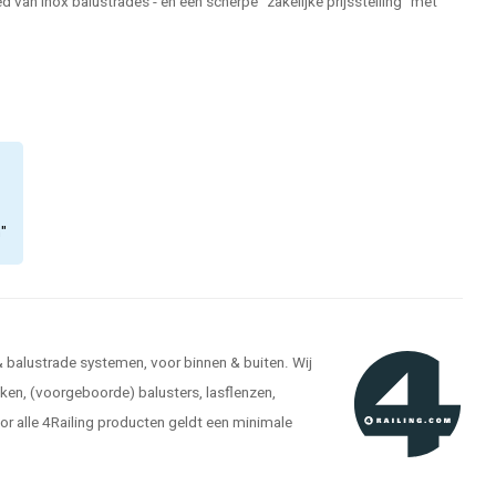
 van inox balustrades - en een scherpe "zakelijke prijsstelling" met
n"
 & balustrade systemen, voor binnen & buiten. Wij
kken, (voorgeboorde) balusters, lasflenzen,
r alle 4Railing producten geldt een minimale