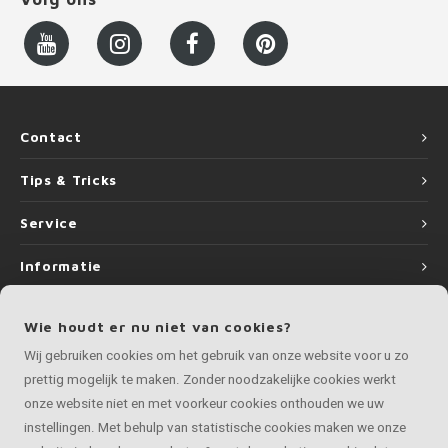
Contact
Tips & Tricks
Service
Informatie
Wie houdt er nu niet van cookies?
Wij gebruiken cookies om het gebruik van onze website voor u zo
©
Copyright
2026 LEUNINGvakman.be | LEUNINGvakman.be is onderdeel van
prettig mogelijk te maken. Zonder noodzakelijke cookies werkt
Roca Online BV
onze website niet en met voorkeur cookies onthouden we uw
instellingen. Met behulp van statistische cookies maken we onze