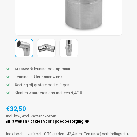
pleuning staal
hroeven
A
pleuning smeedijzer
r en tap
pleuning gunmetal
rderobestang
pleuning brons
ulaire leuningen
Maatwerk
leuning ook
op maat
Leuning in
kleur naar wens
Korting
bij grotere bestellingen
Klanten waarderen ons met een
9,4/10
€32,50
incl. btw, excl.
verzendkosten
3 weken
/ of kies voor
spoedbezorging
Inox bocht - variabel - 0-70 graden - 42,4 mm. Een (inox) verbindingsstuk,