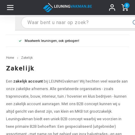
0
Hoofdmenu / Leuninghouders
Hoofdmenu / Tips & Tricks
Hoofdmenu / Trapleuning
Hoofdmenu / Extra
Leuninghouders
Tips & Tricks
Trapleuning
Extra
Leuning in kleur naar wens
pleuning inox
ninghouder inox
stiften
T
T
T
T
T
T
T
T
T
T
L
L
L
L
L
L
pleuning inmeten
Home
Zakelijk
pleuning zwart
uninghouder zwart
hoonmaak en onderhoud
T
T
T
T
T
T
T
T
T
T
L
L
L
L
L
L
pleuning monteren
Zakelijk
pleuning antraciet
ninghouder antraciet
stekhoek (voor een trapleuning)
T
T
T
T
T
T
T
T
T
T
L
L
A
A
L
A
Een
zakelijk account
bij LEUNINGvakman! Wij hechten veel waarde aan
onze zakelijke afnemers. Alle gerelateerde organisaties - zoals
pleuning grijs
ninghouder wit
ox einddoppen
T
T
T
A
T
T
A
T
A
A
L
A
A
traprenovatie, bouw, interieur, tuin / hovenier en klus bedrijven - kunnen
een zakelijk account aanvragen. Met ons B2B concept kunnen wij u
pleuning wit
ninghouder RAL kleur naar wens
x bochten en koppelstukken
T
T
A
A
T
A
A
altijd gericht van dienst zijn, van klein en MKB tot grootzakelijk.
Leuningvakman biedt een uniek B2B concept waarbij we voorzien in
pleuning RAL kleur naar wens
ninghouder staal
x flensen
T
A
A
twee primaire B2B behoeften: Een gespecialiseerd (uitgebreider)
assortiment - met name op het gebied van inox balustrades - en een