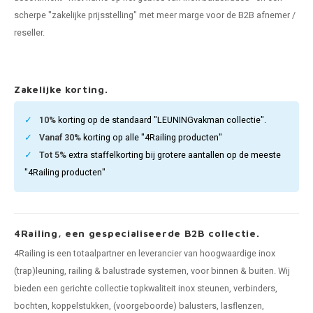
pleuning staal
hroeven
A
scherpe "zakelijke prijsstelling" met meer marge voor de B2B afnemer /
reseller.
pleuning smeedijzer
r en tap
pleuning gunmetal
rderobestang
Zakelijke korting.
pleuning brons
10%
korting op de standaard "LEUNINGvakman collectie".
Vanaf 30%
korting op alle "4Railing producten"
ulaire leuningen
Tot 5%
extra staffelkorting bij grotere aantallen op de meeste
"4Railing producten"
4Railing, een gespecialiseerde B2B collectie.
4Railing is een totaalpartner en leverancier van hoogwaardige inox
(trap)leuning, railing & balustrade systemen, voor binnen & buiten. Wij
bieden een gerichte collectie topkwaliteit inox steunen, verbinders,
bochten, koppelstukken, (voorgeboorde) balusters, lasflenzen,