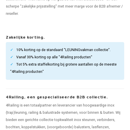
pleuning staal
hroeven
A
scherpe "zakelijke prijsstelling" met meer marge voor de B2B afnemer /
reseller.
pleuning smeedijzer
r en tap
pleuning gunmetal
rderobestang
Zakelijke korting.
pleuning brons
10%
korting op de standaard "LEUNINGvakman collectie".
Vanaf 30%
korting op alle "4Railing producten"
ulaire leuningen
Tot 5%
extra staffelkorting bij grotere aantallen op de meeste
"4Railing producten"
4Railing, een gespecialiseerde B2B collectie.
4Railing is een totaalpartner en leverancier van hoogwaardige inox
(trap)leuning, railing & balustrade systemen, voor binnen & buiten. Wij
bieden een gerichte collectie topkwaliteit inox steunen, verbinders,
bochten, koppelstukken, (voorgeboorde) balusters, lasflenzen,