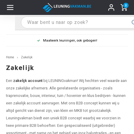
0
Hoofdmenu / Leuninghouders
Hoofdmenu / Tips & Tricks
Hoofdmenu / Trapleuning
Hoofdmenu / Extra
Leuninghouders
Tips & Tricks
Trapleuning
Extra
Maatwerk leuningen, ook gebogen!
pleuning inox
ninghouder inox
stiften
T
T
T
T
T
T
T
T
T
T
L
L
L
L
L
L
pleuning inmeten
Home
Zakelijk
pleuning zwart
uninghouder zwart
hoonmaak en onderhoud
T
T
T
T
T
T
T
T
T
T
L
L
L
L
L
L
pleuning monteren
Zakelijk
pleuning antraciet
ninghouder antraciet
stekhoek (voor een trapleuning)
T
T
T
T
T
T
T
T
T
T
L
L
A
A
L
A
Een
zakelijk account
bij LEUNINGvakman! Wij hechten veel waarde aan
onze zakelijke afnemers. Alle gerelateerde organisaties - zoals
pleuning grijs
ninghouder wit
ox einddoppen
T
T
T
A
T
T
A
T
A
A
L
A
A
traprenovatie, bouw, interieur, tuin / hovenier en klus bedrijven - kunnen
een zakelijk account aanvragen. Met ons B2B concept kunnen wij u
pleuning wit
ninghouder RAL kleur naar wens
x bochten en koppelstukken
T
T
A
A
T
A
A
altijd gericht van dienst zijn, van klein en MKB tot grootzakelijk.
Leuningvakman biedt een uniek B2B concept waarbij we voorzien in
pleuning RAL kleur naar wens
ninghouder staal
x flensen
T
A
A
twee primaire B2B behoeften: Een gespecialiseerd (uitgebreider)
assortiment - met name op het gebied van inox balustrades - en een