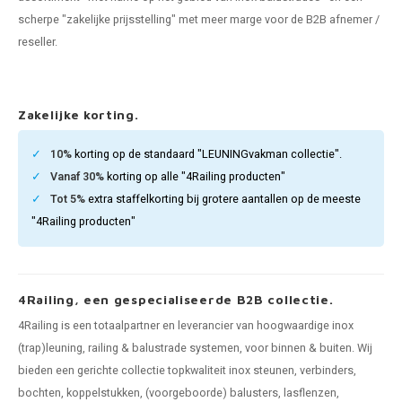
pleuning staal
hroeven
A
scherpe "zakelijke prijsstelling" met meer marge voor de B2B afnemer /
reseller.
pleuning smeedijzer
r en tap
pleuning gunmetal
rderobestang
Zakelijke korting.
pleuning brons
10%
korting op de standaard "LEUNINGvakman collectie".
Vanaf 30%
korting op alle "4Railing producten"
ulaire leuningen
Tot 5%
extra staffelkorting bij grotere aantallen op de meeste
"4Railing producten"
4Railing, een gespecialiseerde B2B collectie.
4Railing is een totaalpartner en leverancier van hoogwaardige inox
(trap)leuning, railing & balustrade systemen, voor binnen & buiten. Wij
bieden een gerichte collectie topkwaliteit inox steunen, verbinders,
bochten, koppelstukken, (voorgeboorde) balusters, lasflenzen,