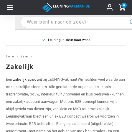
0
Hoofdmenu / Leuninghouders
Hoofdmenu / Tips & Tricks
Hoofdmenu / Trapleuning
Hoofdmenu / Extra
Leuninghouders
Tips & Tricks
Trapleuning
Extra
Leuning in kleur naar wens
pleuning inox
ninghouder inox
stiften
T
T
T
T
T
T
T
T
T
T
L
L
L
L
L
L
pleuning inmeten
Home
Zakelijk
pleuning zwart
uninghouder zwart
hoonmaak en onderhoud
T
T
T
T
T
T
T
T
T
T
L
L
L
L
L
L
pleuning monteren
Zakelijk
pleuning antraciet
ninghouder antraciet
stekhoek (voor een trapleuning)
T
T
T
T
T
T
T
T
T
T
L
L
A
A
L
A
Een
zakelijk account
bij LEUNINGvakman! Wij hechten veel waarde aan
onze zakelijke afnemers. Alle gerelateerde organisaties - zoals
pleuning grijs
ninghouder wit
ox einddoppen
T
T
T
A
T
T
A
T
A
A
L
A
A
traprenovatie, bouw, interieur, tuin / hovenier en klus bedrijven - kunnen
een zakelijk account aanvragen. Met ons B2B concept kunnen wij u
pleuning wit
ninghouder RAL kleur naar wens
x bochten en koppelstukken
T
T
A
A
T
A
A
altijd gericht van dienst zijn, van klein en MKB tot grootzakelijk.
Leuningvakman biedt een uniek B2B concept waarbij we voorzien in
pleuning RAL kleur naar wens
ninghouder staal
x flensen
T
A
A
twee primaire B2B behoeften: Een gespecialiseerd (uitgebreider)
assortiment - met name op het gebied van inox balustrades - en een