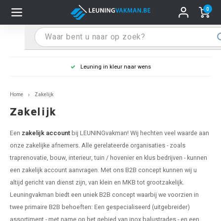
0
Hoofdmenu / Leuninghouders
Hoofdmenu / Tips & Tricks
Hoofdmenu / Trapleuning
Hoofdmenu / Extra
Leuninghouders
Tips & Tricks
Trapleuning
Extra
Leuning in kleur naar wens
pleuning inox
ninghouder inox
stiften
T
T
T
T
T
T
T
T
T
T
L
L
L
L
L
L
pleuning inmeten
Home
Zakelijk
pleuning zwart
uninghouder zwart
hoonmaak en onderhoud
T
T
T
T
T
T
T
T
T
T
L
L
L
L
L
L
pleuning monteren
Zakelijk
pleuning antraciet
ninghouder antraciet
stekhoek (voor een trapleuning)
T
T
T
T
T
T
T
T
T
T
L
L
A
A
L
A
Een
zakelijk account
bij LEUNINGvakman! Wij hechten veel waarde aan
onze zakelijke afnemers. Alle gerelateerde organisaties - zoals
pleuning grijs
ninghouder wit
ox einddoppen
T
T
T
A
T
T
A
T
A
A
L
A
A
traprenovatie, bouw, interieur, tuin / hovenier en klus bedrijven - kunnen
een zakelijk account aanvragen. Met ons B2B concept kunnen wij u
pleuning wit
ninghouder RAL kleur naar wens
x bochten en koppelstukken
T
T
A
A
T
A
A
altijd gericht van dienst zijn, van klein en MKB tot grootzakelijk.
Leuningvakman biedt een uniek B2B concept waarbij we voorzien in
pleuning RAL kleur naar wens
ninghouder staal
x flensen
T
A
A
twee primaire B2B behoeften: Een gespecialiseerd (uitgebreider)
assortiment - met name op het gebied van inox balustrades - en een