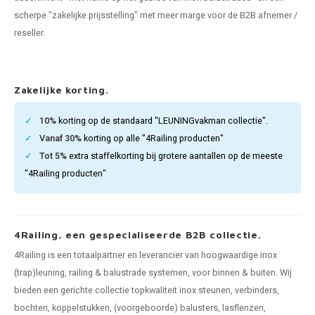
pleuning staal
hroeven
A
scherpe "zakelijke prijsstelling" met meer marge voor de B2B afnemer /
reseller.
pleuning smeedijzer
r en tap
pleuning gunmetal
rderobestang
Zakelijke korting.
pleuning brons
10%
korting op de standaard "LEUNINGvakman collectie".
Vanaf 30%
korting op alle "4Railing producten"
ulaire leuningen
Tot 5%
extra staffelkorting bij grotere aantallen op de meeste
"4Railing producten"
4Railing, een gespecialiseerde B2B collectie.
4Railing is een totaalpartner en leverancier van hoogwaardige inox
(trap)leuning, railing & balustrade systemen, voor binnen & buiten. Wij
bieden een gerichte collectie topkwaliteit inox steunen, verbinders,
bochten, koppelstukken, (voorgeboorde) balusters, lasflenzen,