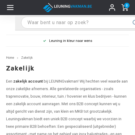
0
Hoofdmenu / Leuninghouders
Hoofdmenu / Tips & Tricks
Hoofdmenu / Trapleuning
Hoofdmenu / Extra
Leuninghouders
Tips & Tricks
Trapleuning
Extra
Leuning in kleur naar wens
pleuning inox
ninghouder inox
stiften
T
T
T
T
T
T
T
T
T
T
L
L
L
L
L
L
pleuning inmeten
Home
Zakelijk
pleuning zwart
uninghouder zwart
hoonmaak en onderhoud
T
T
T
T
T
T
T
T
T
T
L
L
L
L
L
L
pleuning monteren
Zakelijk
pleuning antraciet
ninghouder antraciet
stekhoek (voor een trapleuning)
T
T
T
T
T
T
T
T
T
T
L
L
A
A
L
A
Een
zakelijk account
bij LEUNINGvakman! Wij hechten veel waarde aan
onze zakelijke afnemers. Alle gerelateerde organisaties - zoals
pleuning grijs
ninghouder wit
ox einddoppen
T
T
T
A
T
T
A
T
A
A
L
A
A
traprenovatie, bouw, interieur, tuin / hovenier en klus bedrijven - kunnen
een zakelijk account aanvragen. Met ons B2B concept kunnen wij u
pleuning wit
ninghouder RAL kleur naar wens
x bochten en koppelstukken
T
T
A
A
T
A
A
altijd gericht van dienst zijn, van klein en MKB tot grootzakelijk.
Leuningvakman biedt een uniek B2B concept waarbij we voorzien in
pleuning RAL kleur naar wens
ninghouder staal
x flensen
T
A
A
twee primaire B2B behoeften: Een gespecialiseerd (uitgebreider)
assortiment - met name op het gebied van inox balustrades - en een