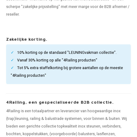
pleuning staal
hroeven
A
scherpe "zakelijke prijsstelling" met meer marge voor de B2B afnemer /
reseller.
pleuning smeedijzer
r en tap
pleuning gunmetal
rderobestang
Zakelijke korting.
pleuning brons
10%
korting op de standaard "LEUNINGvakman collectie".
Vanaf 30%
korting op alle "4Railing producten"
ulaire leuningen
Tot 5%
extra staffelkorting bij grotere aantallen op de meeste
"4Railing producten"
4Railing, een gespecialiseerde B2B collectie.
4Railing is een totaalpartner en leverancier van hoogwaardige inox
(trap)leuning, railing & balustrade systemen, voor binnen & buiten. Wij
bieden een gerichte collectie topkwaliteit inox steunen, verbinders,
bochten, koppelstukken, (voorgeboorde) balusters, lasflenzen,