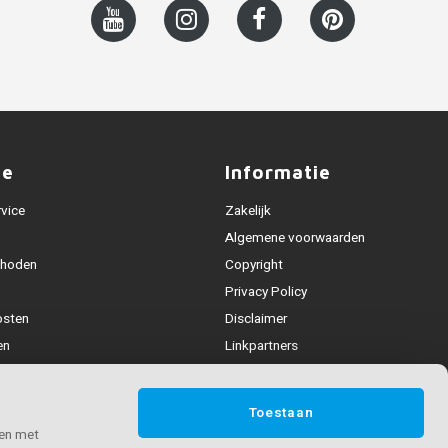
ce
Informatie
rvice
Zakelijk
Algemene voorwaarden
thoden
Copyright
Privacy Policy
osten
Disclaimer
en
Linkpartners
Alle leuningen
fhandeling
Toestaan
ijden & contact
 en met