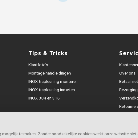
Tips & Tricks
Servi
Klantfoto's
Klantense
Montage handleidingen
Over ons
INOX trapleuning monteren
Betaalme
INOX trapleuning inmeten
Bezorging
INOX 304 en 316
Verzendk
Retourner
Garantie
Klachtena
Openingst
ig mogelijk te maken. Zonder noodzakelijke cookies werkt onze website niet