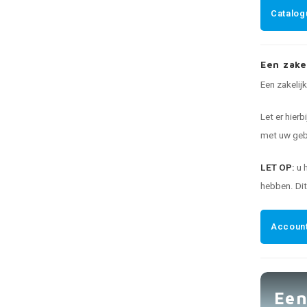
Catalog
Een zake
Een zakelij
Let er hierb
met uw gebr
LET OP:
u 
hebben. Di
Account
Een