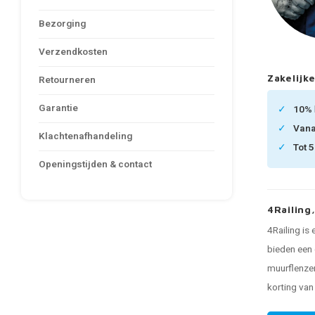
Bezorging
Verzendkosten
Zakelijke
Retourneren
Garantie
10%
Van
Klachtenafhandeling
Tot 
Openingstijden & contact
4Railing
4Railing is
bieden een 
muurflenzen
korting va