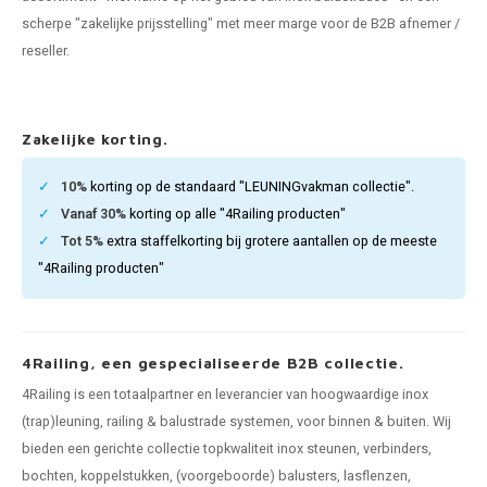
pleuning staal
hroeven
A
scherpe "zakelijke prijsstelling" met meer marge voor de B2B afnemer /
reseller.
pleuning smeedijzer
r en tap
pleuning gunmetal
rderobestang
Zakelijke korting.
pleuning brons
10%
korting op de standaard "LEUNINGvakman collectie".
Vanaf 30%
korting op alle "4Railing producten"
ulaire leuningen
Tot 5%
extra staffelkorting bij grotere aantallen op de meeste
"4Railing producten"
4Railing, een gespecialiseerde B2B collectie.
4Railing is een totaalpartner en leverancier van hoogwaardige inox
(trap)leuning, railing & balustrade systemen, voor binnen & buiten. Wij
bieden een gerichte collectie topkwaliteit inox steunen, verbinders,
bochten, koppelstukken, (voorgeboorde) balusters, lasflenzen,