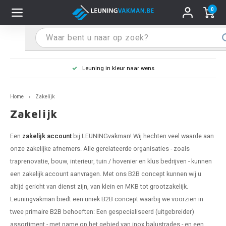
0
Hoofdmenu / Leuninghouders
Hoofdmenu / Tips & Tricks
Hoofdmenu / Trapleuning
Hoofdmenu / Extra
Leuninghouders
Tips & Tricks
Trapleuning
Extra
Leuning in kleur naar wens
pleuning inox
ninghouder inox
stiften
T
T
T
T
T
T
T
T
T
T
L
L
L
L
L
L
pleuning inmeten
Home
Zakelijk
pleuning zwart
uninghouder zwart
hoonmaak en onderhoud
T
T
T
T
T
T
T
T
T
T
L
L
L
L
L
L
pleuning monteren
Zakelijk
pleuning antraciet
ninghouder antraciet
stekhoek (voor een trapleuning)
T
T
T
T
T
T
T
T
T
T
L
L
A
A
L
A
Een
zakelijk account
bij LEUNINGvakman! Wij hechten veel waarde aan
onze zakelijke afnemers. Alle gerelateerde organisaties - zoals
pleuning grijs
ninghouder wit
ox einddoppen
T
T
T
A
T
T
A
T
A
A
L
A
A
traprenovatie, bouw, interieur, tuin / hovenier en klus bedrijven - kunnen
een zakelijk account aanvragen. Met ons B2B concept kunnen wij u
pleuning wit
ninghouder RAL kleur naar wens
x bochten en koppelstukken
T
T
A
A
T
A
A
altijd gericht van dienst zijn, van klein en MKB tot grootzakelijk.
Leuningvakman biedt een uniek B2B concept waarbij we voorzien in
pleuning RAL kleur naar wens
ninghouder staal
x flensen
T
A
A
twee primaire B2B behoeften: Een gespecialiseerd (uitgebreider)
assortiment - met name op het gebied van inox balustrades - en een